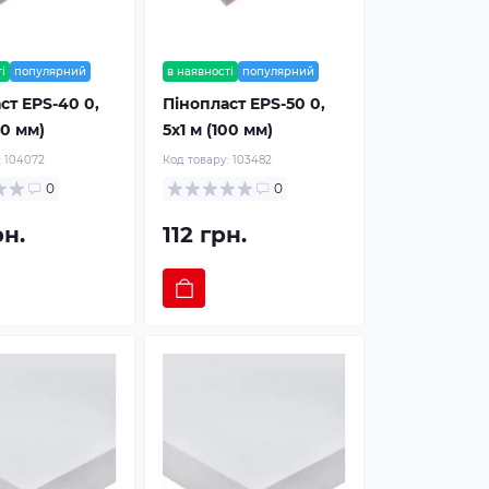
і
популярний
в наявності
популярний
ст EPS-40 0,
Пінопласт EPS-50 0,
00 мм)
5х1 м (100 мм)
:
104072
Код товару:
103482
0
0
рн.
112 грн.