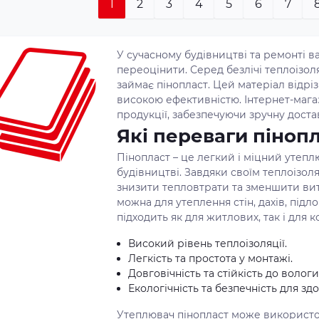
1
2
3
4
5
6
7
У сучасному будівництві та ремонті 
переоцінити. Серед безлічі теплоізол
займає пінопласт. Цей матеріал відріз
високою ефективністю. Інтернет-маг
продукції, забезпечуючи зручну достав
Які переваги піноп
Пінопласт – це легкий і міцний утепл
будівництві. Завдяки своїм теплоізол
знизити тепловтрати та зменшити вит
можна для утеплення стін, дахів, підл
підходить як для житлових, так і для 
Високий рівень теплоізоляції.
Легкість та простота у монтажі.
Довговічність та стійкість до вологи
Екологічність та безпечність для здо
Утеплювач пінопласт може використов