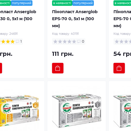
вності
популярний
в наявності
популярний
в наявност
опласт Anserglob
Пінопласт Anserglob
Пінопла
30 0, 5х1 м (100
EPS-70 0, 5х1 м (100
EPS-70 0
мм)
мм)
овару:
24691
Код товару:
40191
Код товару
1
0
грн.
111 грн.
54 гр