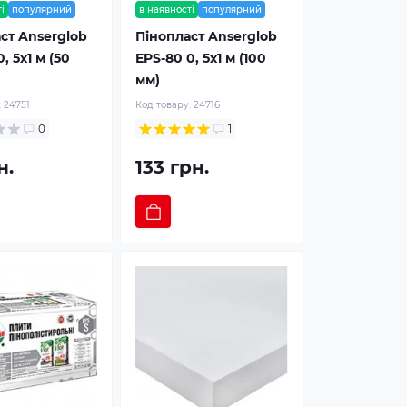
і
популярний
в наявності
популярний
ст Anserglob
Пінопласт Anserglob
, 5х1 м (50
EPS-80 0, 5х1 м (100
мм)
:
24751
Код товару:
24716
0
1
н.
133 грн.