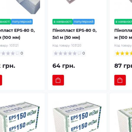
вності
популярний
в наявності
популярний
в наявност
пласт EPS-80 0,
Пінопласт EPS-80 0,
Піноплас
м (100 мм)
5х1 м (50 мм)
м (100 
овару:
103121
Код товару:
103120
Код товару
0
0
 грн.
64 грн.
87 гр