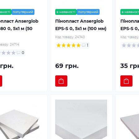
вності
популярний
в наявності
популярний
в наявност
опласт Anserglob
Пінопласт Anserglob
Пінопла
80 0, 5х1 м (50
EPS-S 0, 5х1 м (100 мм)
EPS-S 0,
Код товару:
24740
Код товару
овару:
24714
1
0
 грн.
69 грн.
35 гр