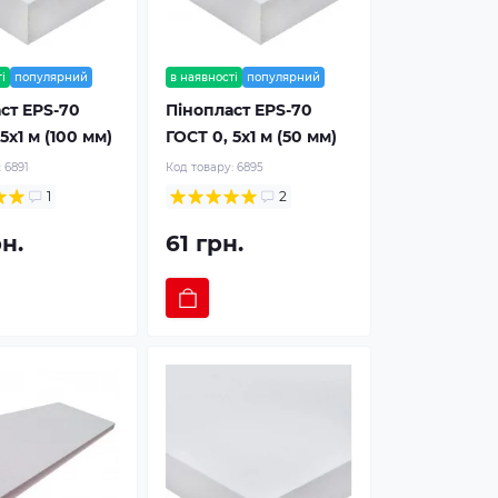
і
популярний
в наявності
популярний
ст EPS-70
Пінопласт EPS-70
5х1 м (100 мм)
ГОСТ 0, 5х1 м (50 мм)
:
6891
Код товару:
6895
1
2
рн.
61 грн.