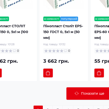
вності
в наявності
популярний
в наявност
опласт СТОЛІТ
Пінопласт Століт EPS-
Пінопла
150 0, 5х1 м (100
150 ГОСТ 0, 5х1 м (50
EPS-60 0
мм)
мм)
овару:
10128
Код товару:
10132
Код товару
0
0
62 грн.
3 662 грн.
55 гр
Показати ще