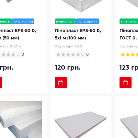
вності
популярний
в наявності
популярний
в наявност
пласт EPS-50 0,
Пінопласт EPS-60 0,
Пінопла
м (50 мм)
5х1 м (100 мм)
ГОСТ 0, 
овару:
103279
Код товару:
7969
Код товару
0
0
грн.
120 грн.
123 г