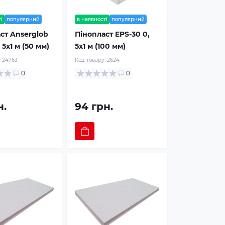
і
популярний
в наявності
популярний
ст Anserglob
Пінопласт EPS-30 0,
 5х1 м (50 мм)
5х1 м (100 мм)
:
24763
Код товару:
2624
0
0
н.
94 грн.