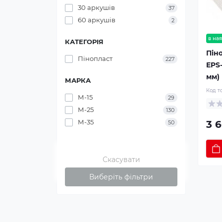
30 аркушів
37
60 аркушів
2
в ная
КАТЕГОРІЯ
Пін
Пінопласт
227
EPS-
мм)
МАРКА
Код т
М-15
29
М-25
130
М-35
3 6
50
Скасувати
Виберіть фільтри