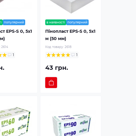
і
популярний
в наявності
популярний
т EPS-S 0, 5х1
Пінопласт EPS-S 0, 5х1
мм)
м (50 мм)
:
2614
Код товару:
2618
1
1
н.
43 грн.