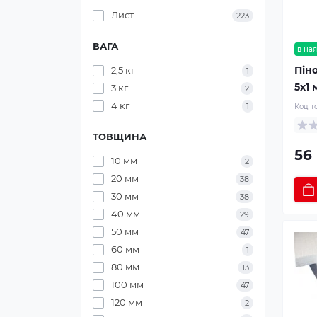
Лист
223
ВАГА
в ная
Піно
2,5 кг
1
5х1 
3 кг
2
4 кг
1
Код т
ТОВЩИНА
56 
10 мм
2
20 мм
38
30 мм
38
40 мм
29
50 мм
47
60 мм
1
80 мм
13
100 мм
47
120 мм
2