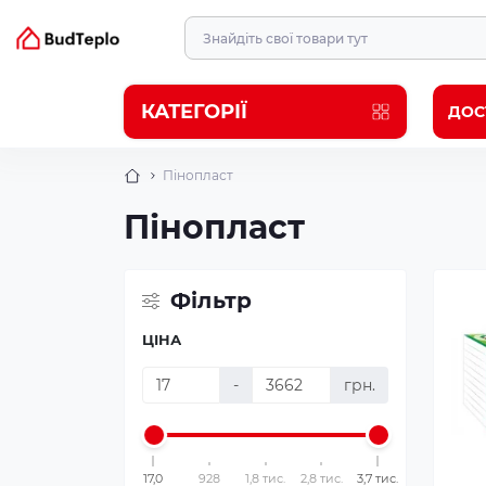
КАТЕГОРІЇ
ДОС
Пінопласт
Пінопласт
Фільтр
ЦІНА
-
грн.
17,0
928
1,8 тис.
2,8 тис.
3,7 тис.