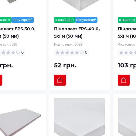
вності
популярний
в наявності
популярний
в наявност
пласт EPS-30 0,
Пінопласт EPS-40 0,
Пінопла
м (50 мм)
5x1 м (50 мм)
5х1 м (1
овару:
2628
Код товару:
103921
Код товару
0
0
грн.
52 грн.
103 г