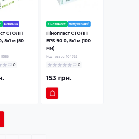
і
новинка
в наявності
популярний
ст СТОЛІТ
Пінопласт СТОЛІТ
, 5x1 м (50
EPS-90 0, 5х1 м (100
мм)
:
9586
Код товару:
104765
0
0
н.
153 грн.