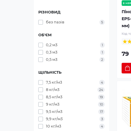
в ная
Пін
РІЗНОВИД
EPS-
без пазів
5
мм)
Код т
ОБ'ЄМ
0,2 м3
1
0,3 м3
79 
1
0,5 м3
2
ЩІЛЬНІСТЬ
7,5 кг/м3
4
8 кг/м3
24
8,5 кг/м3
19
9 кг/м3
10
9,5 кг/м3
17
9,9 кг/м3
3
10 кг/м3
4