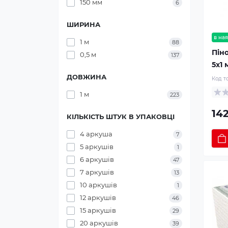
150 мм
6
ШИРИНА
в ная
1 м
88
Піно
0,5 м
137
5х1 
ДОВЖИНА
Код т
1 м
223
142
КІЛЬКІСТЬ ШТУК В УПАКОВЦІ
4 аркуша
7
5 аркушів
1
6 аркушів
47
7 аркушів
13
10 аркушів
1
12 аркушів
46
15 аркушів
29
20 аркушів
39