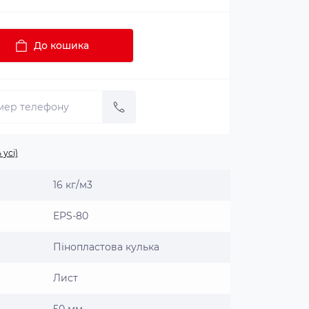
До кошика
 усі)
16 кг/м3
EPS-80
Пінопластова кулька
Лист