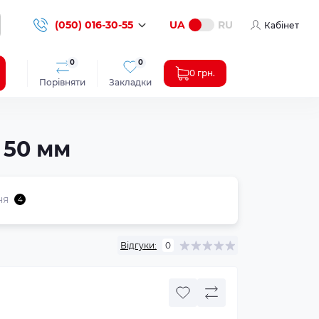
(050) 016-30-55
UA
RU
Кабінет
0
0
0 грн.
Порівняти
Закладки
 50 мм
ня
4
Відгуки:
0