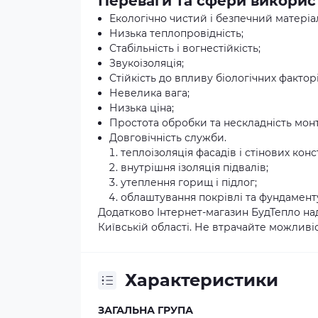
Переваги та сфери викорис
Екологічно чистий і безпечний матеріа
Низька теплопровідність;
Стабільність і вогнестійкість;
Звукоізоляція;
Стійкість до впливу біологічних фактор
Невелика вага;
Низька ціна;
Простота обробки та нескладність мон
Довговічність служби.
теплоізоляція фасадів і стінових конс
внутрішня ізоляція підвалів;
утеплення горищ і підлог;
облаштування покрівлі та фундамент
Додатково Інтернет-магазин БудТепло на
Київській області. Не втрачайте можливіс
Характеристики
ЗАГАЛЬНА ГРУПА