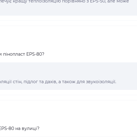
печує кращу теплоізоляцію порівняно з EPS-50, але може
 пінопласт EPS-80?
ції стін, підлог та дахів, а також для звукоізоляції.
PS-80 на вулиці?