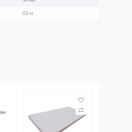
50 мм
0,5 м
 ви