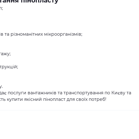
тання пінопласту
л;
ів та різноманітних мікроорганізмів;
тажу;
трукцій;
у.
дає послуги вантажників та транспортування по Києву та
ть купити якісний пінопласт для своїх потреб!