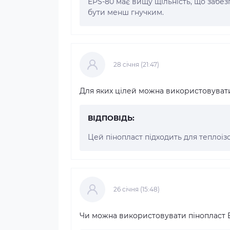
EPS-80 має вищу щільність, що забез
бути менш гнучким.
28 cічня (21:47)
Для яких цілей можна використовувати
ВІДПОВІДЬ:
Цей пінопласт підходить для теплоізоля
26 cічня (15:48)
Чи можна використовувати пінопласт E