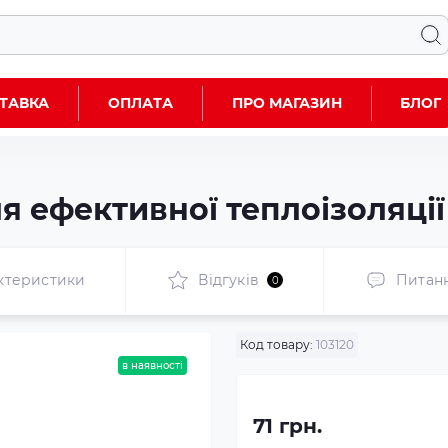
ТАВКА
ОПЛАТА
ПРО МАГАЗИН
БЛОГ
я ефективної теплоізоляції
ктеристики
Відгуків
Питан
0
Код товару:
103120
в наявності
71 грн.