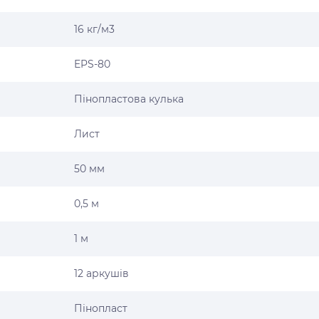
16 кг/м3
EPS-80
Пінопластова кулька
Лист
50 мм
0,5 м
1 м
12 аркушів
Пінопласт