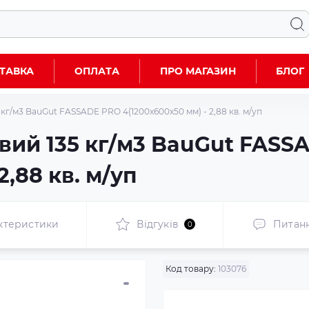
ТАВКА
ОПЛАТА
ПРО МАГАЗИН
БЛОГ
кг/м3 BauGut FASSADE PRO 4(1200x600x50 мм) - 2,88 кв. м/уп
вий 135 кг/м3 BauGut FASS
2,88 кв. м/уп
ктеристики
Відгуків
Питан
0
Код товару:
103076