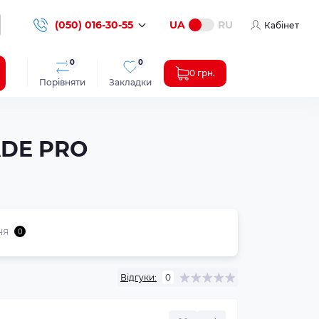
(050) 016-30-55
UA
RU
Кабінет
0
0
0 грн.
Порівняти
Закладки
ADE PRO
ня
0
Відгуки:
0