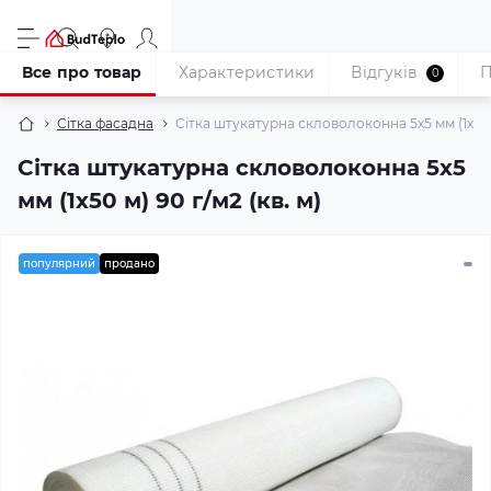
Все про товар
Характеристики
Відгуків
П
0
Сітка фасадна
Сітка штукатурна скловолоконна 5x5 мм (1x50 м
Сітка штукатурна скловолоконна 5x5
мм (1x50 м) 90 г/м2 (кв. м)
популярний
продано