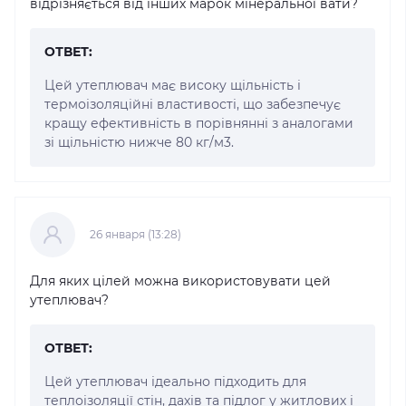
відрізняється від інших марок мінеральної вати?
ОТВЕТ:
Цей утеплювач має високу щільність і
термоізоляційні властивості, що забезпечує
кращу ефективність в порівнянні з аналогами
зі щільністю нижче 80 кг/м3.
26 января (13:28)
Для яких цілей можна використовувати цей
утеплювач?
ОТВЕТ:
Цей утеплювач ідеально підходить для
теплоізоляції стін, дахів та підлог у житлових і