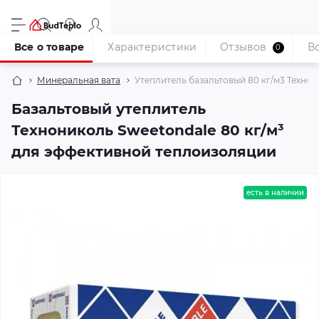
Все о товаре
Характеристики
Отзывов
В
0
Минеральная вата
Утеплитель базальтовый 80 кг/м3 Технони
Базальтовый утеплитель
Технониколь Sweetondale 80 кг/м³
для эффективной теплоизоляции
есть в наличии