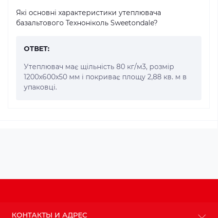
Які основні характеристики утеплювача
базальтового Техноніколь Sweetondale?
ОТВЕТ:
Утеплювач має щільність 80 кг/м3, розмір
1200x600x50 мм і покриває площу 2,88 кв. м в
упаковці.
КОНТАКТЫ И АДРЕС