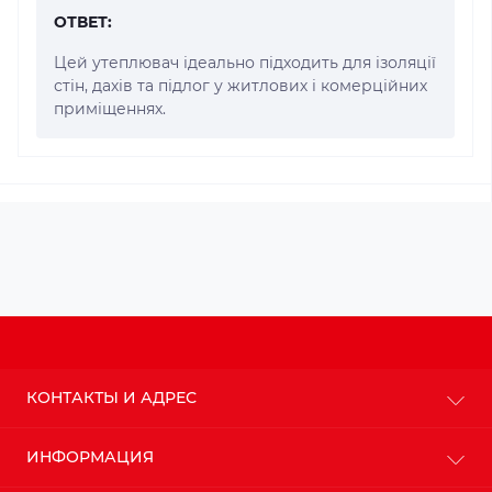
ОТВЕТ:
Цей утеплювач ідеально підходить для ізоляції
стін, дахів та підлог у житлових і комерційних
приміщеннях.
КОНТАКТЫ И АДРЕС
г. Киев
ИНФОРМАЦИЯ
info@budteplo.com.ua