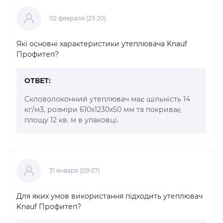
02 февраля (23:20)
Які основні характеристики утеплювача Knauf
Профитеп?
ОТВЕТ:
Скловолоконний утеплювач має щільність 14
кг/м3, розміри 610x1230x50 мм та покриває
площу 12 кв. м в упаковці.
31 января (09:07)
Для яких умов використання підходить утеплювач
Knauf Профитеп?