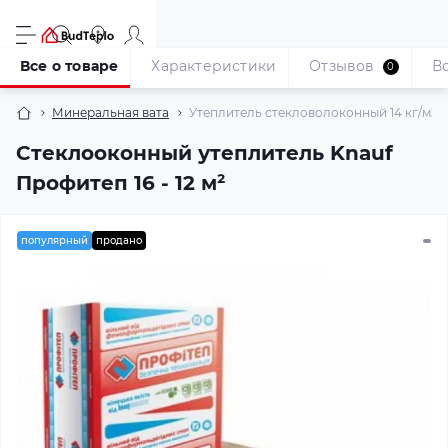
Все о товаре
Характеристики
Отзывов
В
0
Минеральная вата
Утеплитель стекловолоконный 14 кг/м3 Kn
Стеклооконный утеплитель Knauf
Профитеп 16 - 12 м²
популярный
продано