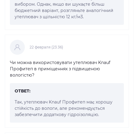
вибором. Однак, якщо ви шукаєте більш
бюджетний варіант, розгляньте аналогічний
утеплювач з щільністю 12 кг/м3.
22 февраля (23:36)
Чи можна використовувати утеплювач Knauf
Профитеп в приміщеннях з підвищеною
вологістю?
ОТВЕТ:
Так, утеплювач Knauf Профитеп має хорошу
стійкість до вологи, але рекомендується
забезпечити додаткову гідроізоляцію.