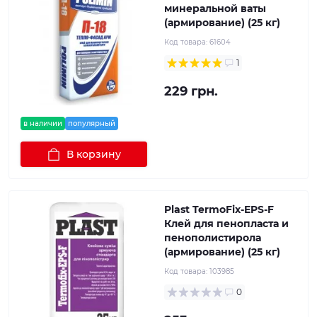
минеральной ваты
(армирование) (25 кг)
Код товара:
61604
1
229 грн.
в наличии
популярный
В корзину
Plast TermoFix-EPS-F
Клей для пенопласта и
пенополистирола
(армирование) (25 кг)
Код товара:
103985
0