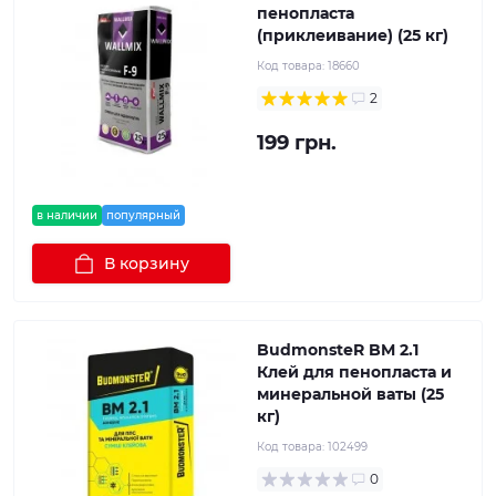
пенопласта
(приклеивание) (25 кг)
Код товара:
18660
2
199 грн.
в наличии
популярный
В корзину
BudmonsteR BM 2.1
Клей для пенопласта и
минеральной ваты (25
кг)
Код товара:
102499
0