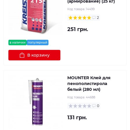
(армирование) (25 кг)
Код товара:
14499
2
251 грн.
в наличии
популярный
В корзину
MOUNTER Клей для
пенополистирола
белый (280 мл)
Код товара:
44688
0
131 грн.