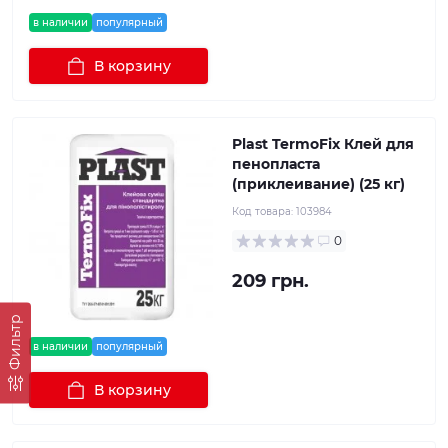
в наличии
популярный
В корзину
Plast TermoFix Клей для
пенопласта
(приклеивание) (25 кг)
Код товара:
103984
0
209 грн.
Фильтр
в наличии
популярный
В корзину