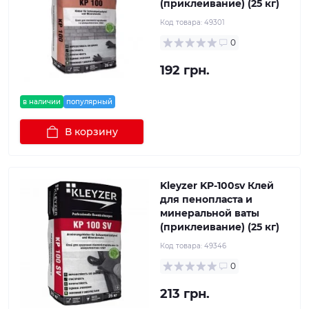
(приклеивание) (25 кг)
Код товара:
49301
0
192 грн.
в наличии
популярный
В корзину
Kleyzer KP-100sv Клей
для пенопласта и
минеральной ваты
(приклеивание) (25 кг)
Код товара:
49346
0
213 грн.