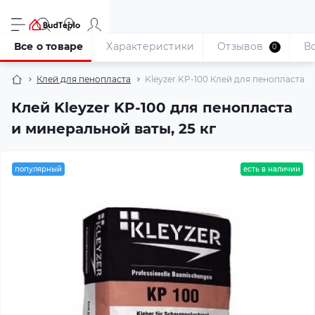
Все о товаре
Характеристики
Отзывов
В
0
Клей для пенопласта
Kleyzer KP-100 Клей для пенопласта и
Клей Kleyzer KP-100 для пенопласта
и минеральной ваты, 25 кг
популярный
есть в наличии