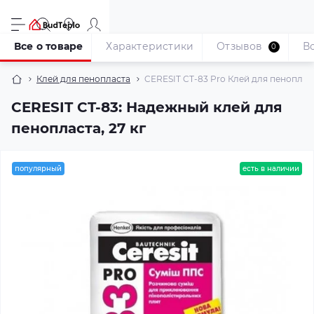
Все о товаре
Характеристики
Отзывов
В
0
Клей для пенопласта
CERESIT CT-83 Pro Клей для пенопласт
CERESIT CT-83: Надежный клей для
пенопласта, 27 кг
популярный
есть в наличии