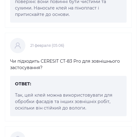
поверхні: вони повинні бути чистими та
сухими. Наносьте клей на пінопласт і
притискайте до основи.
21 февраля (05:06)
Чи підходить CERESIT CT-83 Pro для зовнішнього
застосування?
ОТВЕТ:
Так, цей клей можна використовувати для
обробки фасадів та інших зовнішніх робіт,
оскільки він стійкий до вологи.