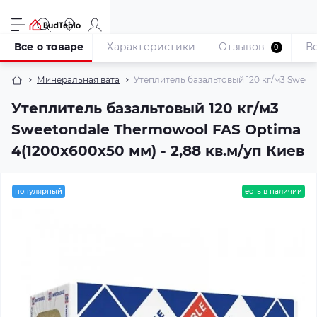
Все о товаре
Характеристики
Отзывов
В
0
Минеральная вата
Утеплитель базальтовый 120 кг/м3 Sweeto
Утеплитель базальтовый 120 кг/м3
Sweetondale Thermowool FAS Optima
4(1200x600x50 мм) - 2,88 кв.м/уп Киев
популярный
есть в наличии