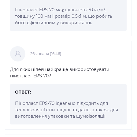
Пінопласт EPS-70 має щільність 70 кг/м³,
товщину 100 мм і розмір 0,5х1 м, що робить
його ефективним у використанні.
26 января (16:46)
Для яких цілей найкраще використовувати
пінопласт EPS-70?
ОТВЕТ:
Пінопласт EPS-70 ідеально підходить для
теплоізоляції стін, підлог та дахів, а також для
виготовлення упаковки та шумоізоляції.