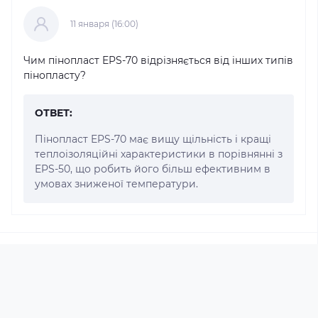
11 января (16:00)
Чим пінопласт EPS-70 відрізняється від інших типів
пінопласту?
ОТВЕТ:
Пінопласт EPS-70 має вищу щільність і кращі
теплоізоляційні характеристики в порівнянні з
EPS-50, що робить його більш ефективним в
умовах зниженої температури.