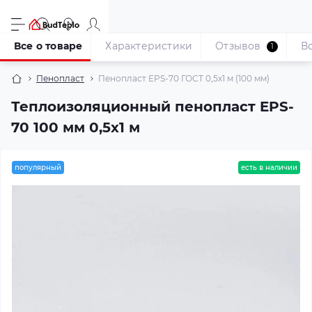
Все о товаре
Характеристики
Отзывов
В
1
Пенопласт
Пенопласт EPS-70 ГОСТ 0,5х1 м (100 мм)
Теплоизоляционный пенопласт EPS-
70 100 мм 0,5х1 м
популярный
есть в наличии