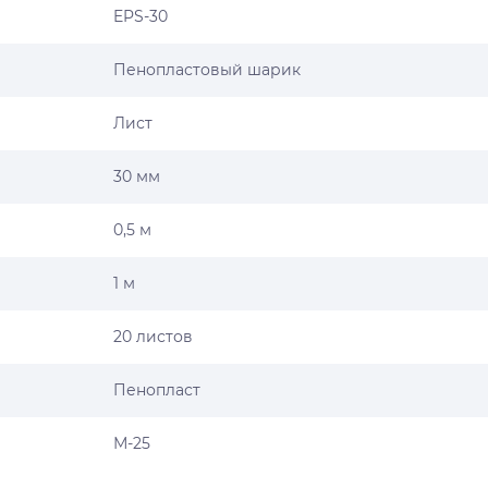
EPS-30
Пенопластовый шарик
Лист
30 мм
0,5 м
1 м
20 листов
Пенопласт
М-25