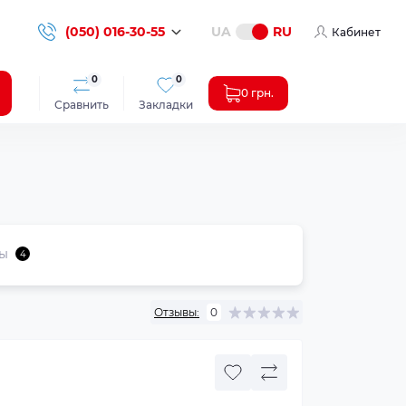
(050) 016-30-55
UA
RU
Кабинет
0
0
0 грн.
Сравнить
Закладки
ы
4
Отзывы:
0