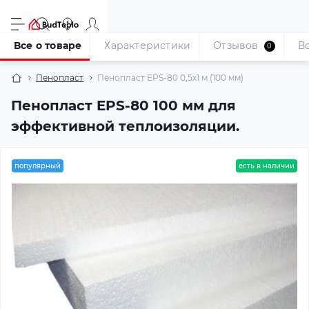
Все о товаре
Характеристики
Отзывов
В
0
Пенопласт
Пенопласт EPS-80 0,5х1 м (100 мм)
Пенопласт EPS-80 100 мм для
эффективной теплоизоляции.
популярный
есть в наличии