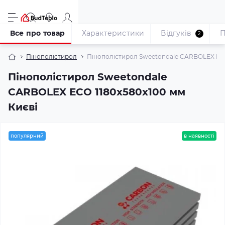
Все про товар
Характеристики
Відгуків
П
2
Пінополістирол
Пінополістирол Sweetondale CARBOLEX ECO
Пінополістирол Sweetondale
CARBOLEX ECO 1180x580x100 мм
Києві
популярний
в наявності