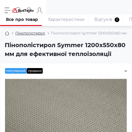
Все про товар
Характеристики
Відгуків
П
0
Пінополістирол
Пінополістирол Symmer 1200x550x80 мм
Пінополістирол Symmer 1200x550x80
мм для ефективної теплоізоляції
популярний
продано