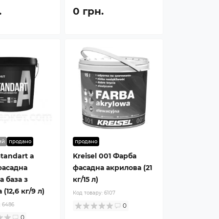
.
0 грн.
ий
продано
продано
Standart a
Kreisel 001 Фарба
фасадна
фасадна акрилова (21
а база з
кг/15 л)
(12,6 кг/9 л)
Код товару:
6107
:
6486
0
0