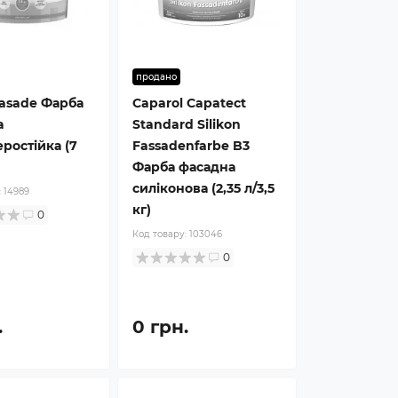
продано
Fasade Фарба
Caparol Capatect
а
Standard Silikon
ростійка (7
Fassadenfarbe B3
Фарба фасадна
силіконова (2,35 л/3,5
:
14989
кг)
0
Код товару:
103046
0
.
0 грн.