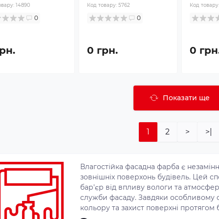
овару:
14890
Код товару:
5762
Код товару
0
0
рн.
0 грн.
0 грн
Показати ще
1
2
>
>|
Влагостійка фасадна фарба є незамін
зовнішніх поверхонь будівель. Цей с
бар'єр від впливу вологи та атмосфе
служби фасаду. Завдяки особливому ск
кольору та захист поверхні протягом б