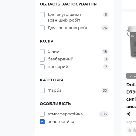
ОБЛАСТЬ ЗАСТОСУВАННЯ
Для внутрішніх і
6
зовнішніх робіт
Для зовнішніх робіт
24
КОЛІР
білий
18
безбарвний
1
прозорий
7
попу
КАТЕГОРІЯ
Dufa
Фарба
30
D79
сил
ОСОБЛИВІСТЬ
висо
л)
атмосферостійка
+86
вологостійка
Код т