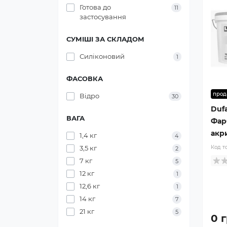
Готова до
11
застосування
СУМІШІ ЗА СКЛАДОМ
Силіконовий
1
ФАСОВКА
прод
Відро
30
Duf
ВАГА
Фар
акри
1,4 кг
4
3,5 кг
Код т
2
7 кг
5
12 кг
1
12,6 кг
1
14 кг
7
21 кг
5
0 г