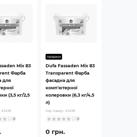
продано
ssaden Mix В3
Dufa Fassaden Mix В3
rent Фарба
Transparent Фарба
а для
фасадна для
терної
комп'ютерної
и (3,5 кг/2,5
колеровки (6,3 кг/4,5
л)
:
43499
Код товару:
43498
0
0
.
0 грн.