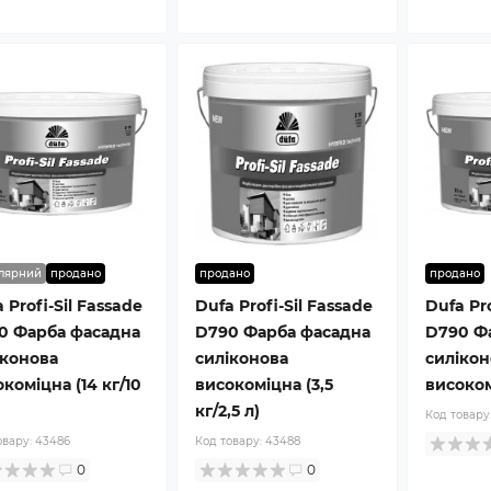
лярний
продано
продано
продано
 Profi-Sil Fassade
Dufa Profi-Sil Fassade
Dufa Pro
0 Фарба фасадна
D790 Фарба фасадна
D790 Ф
іконова
силіконова
силікон
коміцна (14 кг/10
високоміцна (3,5
високомі
кг/2,5 л)
Код товару
овару:
43486
Код товару:
43488
0
0