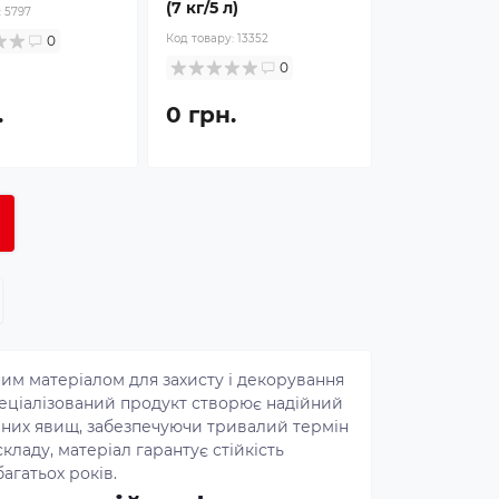
(7 кг/5 л)
:
5797
Код товару:
13352
0
0
.
0 грн.
ним матеріалом для захисту і декорування
пеціалізований продукт створює надійний
рних явищ, забезпечуючи тривалий термін
ладу, матеріал гарантує стійкість
агатьох років.