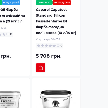
і
популярний
в наявності
закінчується
 005 Фарба
Caparol Capatect
 егалізаційна
Standard Silikon
 а (21 кг/15 л)
Fassadenfarbe B1
Фарба фасадна
:
10961
силіконова (10 л/14 кг)
0
Код товару:
104559
0
 грн.
5 708 грн.