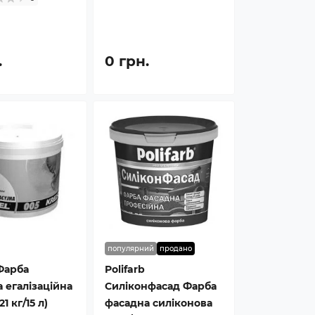
.
0 грн.
популярний
продано
 Фарба
Polifarb
 егалізаційна
Силіконфасад Фарба
21 кг/15 л)
фасадна силіконова