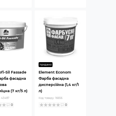
продано
fi-Sil Fassade
Element Econom
арба фасадна
Фарба фасадна
ова
дисперсійна (1,4 кг/1
цна (7 кг/5 л)
л)
:
43487
Код товару:
16656
0
0