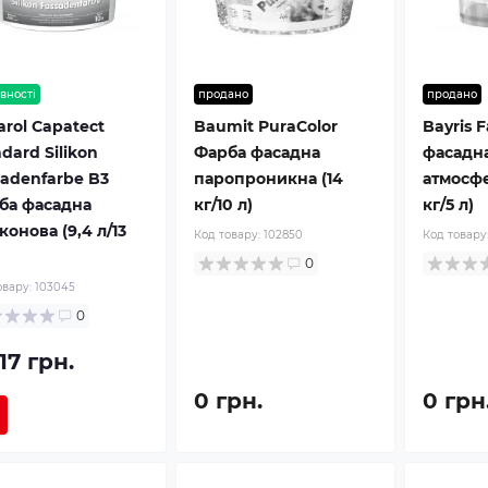
вності
продано
продано
rol Capatect
Baumit PuraColor
Bayris 
dard Silikon
Фарба фасадна
фасадн
sadenfarbe B3
паропроникна (14
атмосфе
ба фасадна
кг/10 л)
кг/5 л)
конова (9,4 л/13
Код товару:
102850
Код товару
0
овару:
103045
0
17 грн.
0 грн.
0 грн