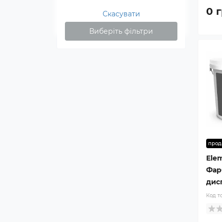
0 г
Скасувати
Виберіть фільтри
прод
Ele
Фар
дисп
Код т