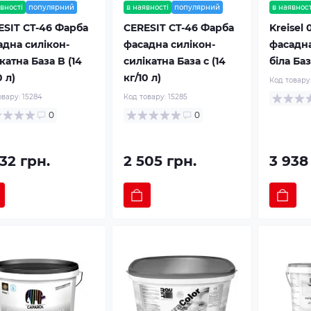
вності
популярний
в наявності
популярний
в наявност
ESIT CT-46 Фарба
CERESIT CT-46 Фарба
Kreisel
адна силікон-
фасадна силікон-
фасадна
катна База B (14
силікатна База c (14
біла База
0 л)
кг/10 л)
Код товару
овару:
15284
Код товару:
15285
0
0
32 грн.
2 505 грн.
3 938