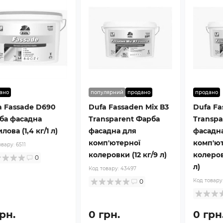
ано
популярний
продано
продано
a Fassade D690
Dufa Fassaden Mix В3
Dufa Fa
ба фасадна
Transparent Фарба
Transpa
лова (1,4 кг/1 л)
фасадна для
фасадн
комп'ютерної
комп'ю
овару:
6511
колеровки (12 кг/9 л)
колеровк
0
л)
Код товару:
43497
Код товару
0
рн.
0 грн.
0 грн