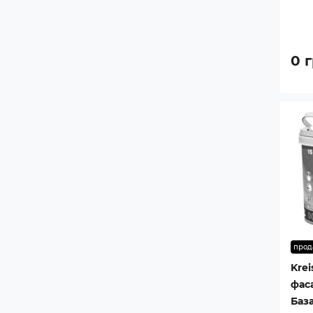
0 г
прод
Krei
фас
База