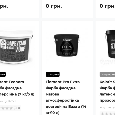
рн.
0 грн.
0 грн
ано
продано
популярн
ment Econom
Element Pro Extra
Kolorit 
ба фасадна
Фарба фасадна
Фарба 
ерсійна (7 кг/5 л)
матова
латексн
атмосферостійка
прозора 
овару:
16658
довговічна База а (14
Код товару
0
кг/10 л)