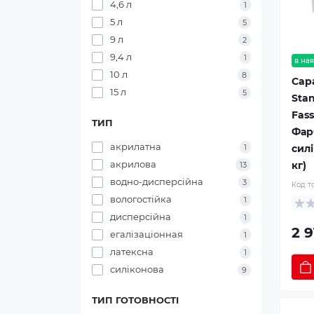
4,6 л
1
5 л
5
9 л
2
9,4 л
1
в ная
10 л
8
Capa
15 л
5
Stan
Fas
ТИП
Фар
акрилатна
силі
1
акрилова
кг)
13
водно-дисперсійна
3
Код т
вологостійка
1
дисперсійна
1
2 9
егалізаціонная
1
латексна
1
силіконова
9
ТИП ГОТОВНОСТІ