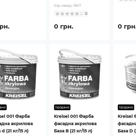
Код товару:
18411
0
рн.
0 грн.
0 грн
ано
продано
продано
sel 001 Фарба
Kreisel 001 Фарба
Kreisel
адна акрилова
фасадна акрилова
фасадна
 d (21 кг/15 л)
База В (21 кг/15 л)
База D (