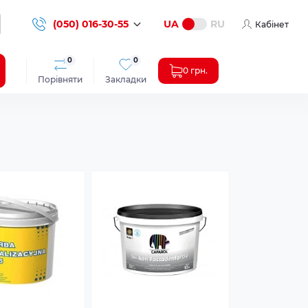
(050) 016-30-55
UA
RU
Кабінет
0
0
0 грн.
Порівняти
Закладки