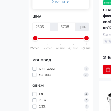
Уточнити
в ная
CER
фас
ЦІНА
силі
-
грн.
кг/1
Код т
2,5 тис.
3,3 тис.
4,1 тис.
4,9 тис.
5,7 тис.
2 6
РІЗНОВИД
глянцева
4
матова
21
ОБ'ЄМ
1 л
4
2,5 л
3
2,35 л
1