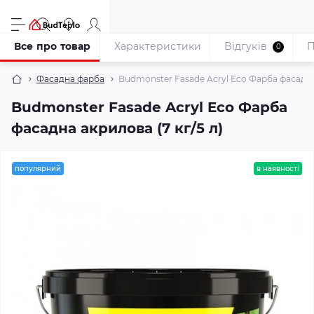
Все про товар
Характеристики
Відгуків
П
0
Фасадна фарба
Budmonster Fasade Acryl Eco Фарба фасадна 
Budmonster Fasade Acryl Eco Фарба
фасадна акрилова (7 кг/5 л)
популярний
в наявності