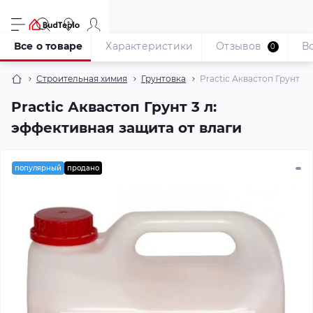
Все о товаре
Характеристики
Отзывов
В
0
Строительная химия
Грунтовка
Practic Аквастоп Грунт кон
Practic Аквастоп Грунт 3 л:
эффективная защита от влаги
популярный
продано