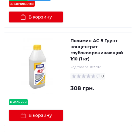
заканчивается
В корзину
Полимин АС-5 Грунт
концентрат
глубокопроникающий
1:10 (1 кг)
Код товара:
102702
0
308 грн.
в наличии
В корзину