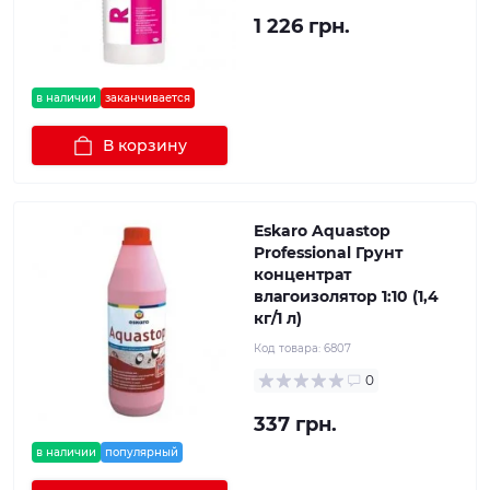
1 226 грн.
в наличии
заканчивается
В корзину
Eskaro Aquastop
Professional Грунт
концентрат
влагоизолятор 1:10 (1,4
кг/1 л)
Код товара:
6807
0
337 грн.
в наличии
популярный