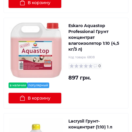
В корзину
Eskaro Aquastop
Professional Грунт
концентрат
влагоизолятор 1:10 (4,5
кг/3 л)
Код товара:
6808
0
897 грн.
в наличии
популярный
В корзину
Lacrysil Грунт-
концентрат (1:10) 1 л