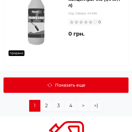
л)
Код товара:
44484
0
0 грн.
продано
Показать еще
1
2
3
4
>
>|