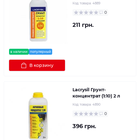
Код товара:
4889
0
211 грн.
в наличии
популярный
В корзину
Lacrysil Грунт-
концентрат (1:10) 2 л
Код товара:
4890
0
396 грн.