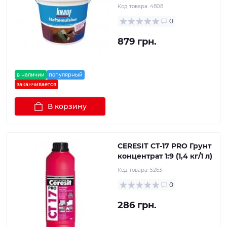
Код товара:
4808
0
879 грн.
в наличии
популярный
заканчивается
В корзину
CERESIT CT-17 PRO Грунт
концентрат 1:9 (1,4 кг/1 л)
Код товара:
5263
0
286 грн.