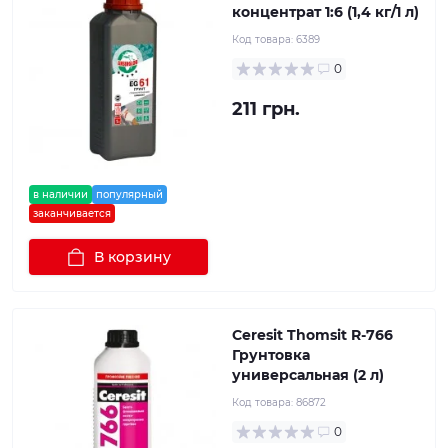
концентрат 1:6 (1,4 кг/1 л)
Код товара:
6389
0
211 грн.
в наличии
популярный
заканчивается
В корзину
Ceresit Thomsit R-766
Грунтовка
универсальная (2 л)
Код товара:
86872
0