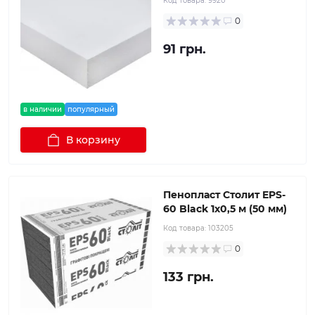
Код товара:
9920
0
91 грн.
в наличии
популярный
В корзину
Пенопласт Столит EPS-
60 Black 1x0,5 м (50 мм)
Код товара:
103205
0
133 грн.