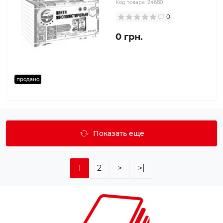
Код товара:
24680
0
0 грн.
продано
Показать еще
1
2
>
>|