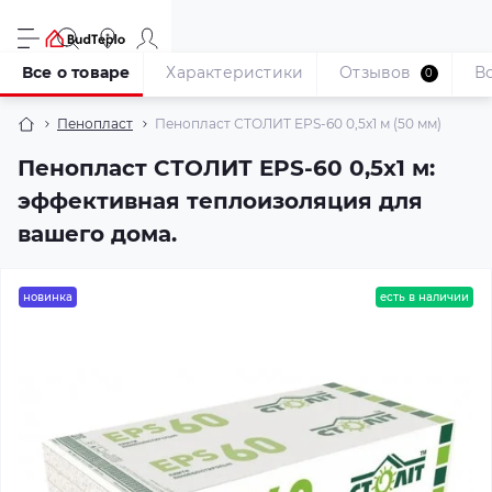
Все о товаре
Характеристики
Отзывов
В
0
Пенопласт
Пенопласт СТОЛИТ EPS-60 0,5x1 м (50 мм)
Пенопласт СТОЛИТ EPS-60 0,5x1 м:
эффективная теплоизоляция для
вашего дома.
новинка
есть в наличии