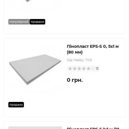
популярний
продано
Пінопласт EPS-S 0, 5х1 м
(80 мм)
Код товару:
7106
0
0 грн.
продано