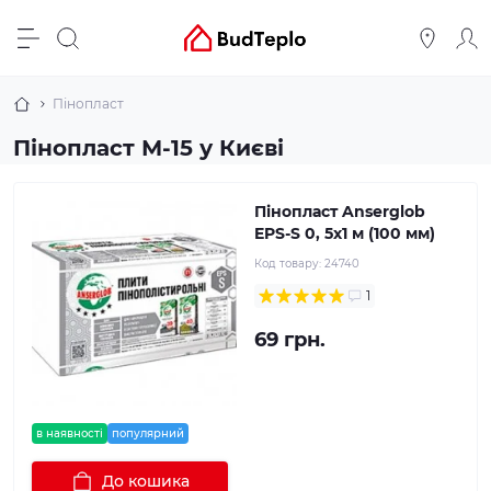
Пінопласт
Пінопласт М-15 у Києві
Пінопласт Anserglob
EPS-S 0, 5х1 м (100 мм)
Код товару:
24740
1
69 грн.
в наявності
популярний
До кошика