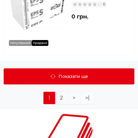
0
0 грн.
популярний
продано
Показати ще
1
2
>
>|