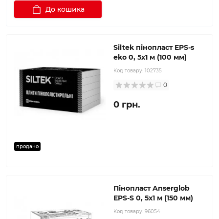
До кошика
Siltek пінопласт EPS-s
eko 0, 5х1 м (100 мм)
Код товару:
102735
0
0 грн.
продано
Пінопласт Anserglob
EPS-S 0, 5х1 м (150 мм)
Код товару:
96054