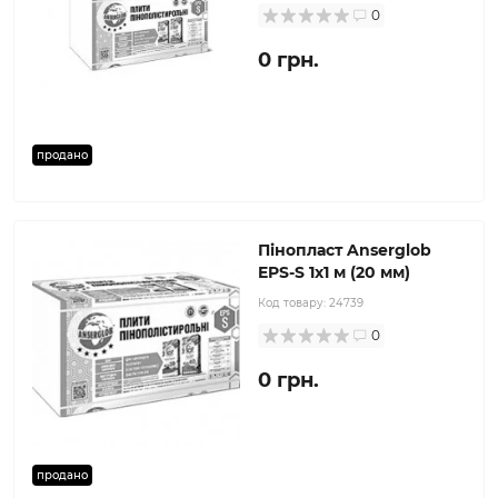
0
0 грн.
продано
Пінопласт Anserglob
EPS-S 1x1 м (20 мм)
Код товару:
24739
0
0 грн.
продано