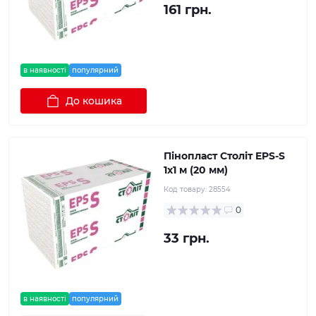
161 грн.
в наявності
популярний
До кошика
Пінопласт Століт EPS-S
1x1 м (20 мм)
Код товару:
28554
0
33 грн.
в наявності
популярний