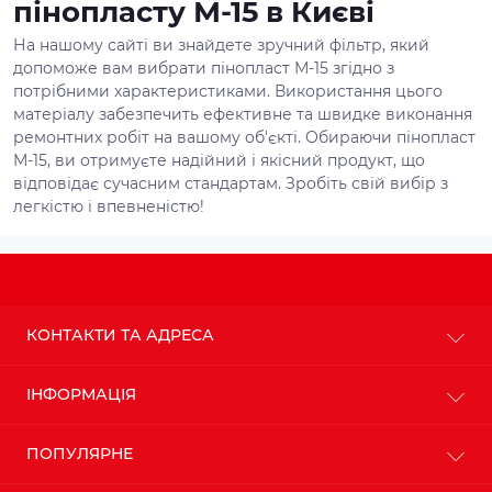
пінопласту М-15 в Києві
На нашому сайті ви знайдете зручний фільтр, який
допоможе вам вибрати пінопласт М-15 згідно з
потрібними характеристиками. Використання цього
матеріалу забезпечить ефективне та швидке виконання
ремонтних робіт на вашому об'єкті. Обираючи пінопласт
М-15, ви отримуєте надійний і якісний продукт, що
відповідає сучасним стандартам. Зробіть свій вибір з
легкістю і впевненістю!
КОНТАКТИ ТА АДРЕСА
м. Київ
ІНФОРМАЦІЯ
info@budteplo.com.ua
Про магазин
ПОПУЛЯРНЕ
Пн-Пт: з 9до 18
Доставка
Сб: з 10 до 17
Оплата