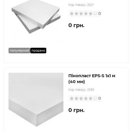
Код товару:
2621
0
0 грн.
популярний
продано
Пінопласт EPS-S 1x1 м
(40 мм)
Код товару:
2565
0
0 грн.