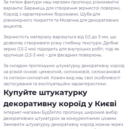
За типом фактури наш магазин пропонує різноманітні
варіанти: Баранець для створення зернистої поверхні,
Короїд з характерними борознами, Шуба для
рівномірного покриття та Мозаїчна для декоративних
акцентів.
Зернистість матеріалу варіюється від 0,5 до 3 мм, що
дозволяє створювати різну глибину текстури. Дрібне
зерно (1,5-2 мм) підходить для внутрішніх робіт, тоді як
крупніше (2,5-3 мм) – для фасадних поверхонь.
За складом пропонуємо штукатурку декоративну короїд
на різній основі: цементній, силіконовій, силоксановій
та силікон-силікатній. Кожен вид має свої особливості
застосування та експлуатаційні характеристики.
Купуйте штукатурку
декоративну короїд у Києві
Інтернет-магазин БудТепло пропонує широкий вибір
декоративних штукатурок за конкурентними цінами.
Замовити штукатурку декоративну короїд можна через