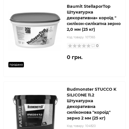
Baumit StellaporTop
Штукатурка
декоративна» короїд "
силікон-силікатна зерно
2,0 мм (25 кг)
Код товару:
107365
0
0 грн.
продано
Budmonster STUCCO K
SILICONE 11.2
Штукатурка
декоративна
силіконова "короїд"
зерно 2 мм (25 кг)
Код товару:
104820