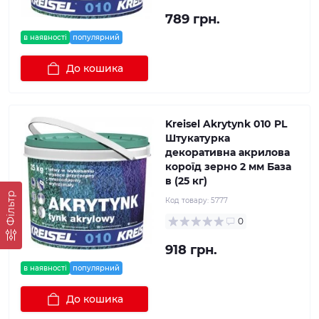
789 грн.
в наявності
популярний
До кошика
Kreisel Akrytynk 010 PL
Штукатурка
декоративна акрилова
короїд зерно 2 мм База
в (25 кг)
Фільтр
Код товару:
5777
0
918 грн.
в наявності
популярний
До кошика