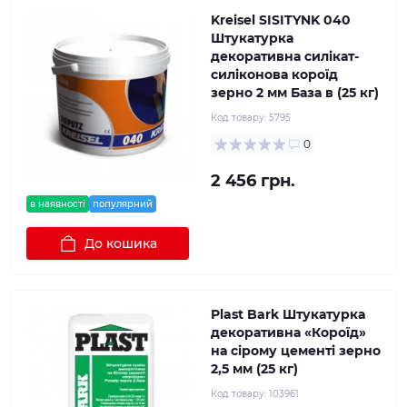
Kreisel SISITYNK 040
Штукатурка
декоративна силікат-
силіконова короїд
зерно 2 мм База в (25 кг)
Код товару:
5795
0
2 456 грн.
в наявності
популярний
До кошика
Plast Bark Штукатурка
декоративна «Короїд»
на сірому цементі зерно
2,5 мм (25 кг)
Код товару:
103961