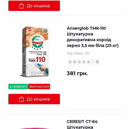
До кошика
Anserglob TMK-110
Штукатурка
декоративна короїд
зерно 3,5 мм біла (25 кг)
Код товару:
59
0
381 грн.
в наявності
закінчується
До кошика
CERESIT CT-64
Штукатурка