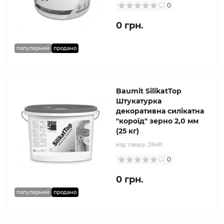
0
0 грн.
популярний
продано
Baumit SilikatTop
Штукатурка
декоративна силікатна
"короїд" зерно 2,0 мм
(25 кг)
Код товару:
28481
0
0 грн.
популярний
продано