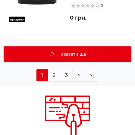
0
0 грн.
продано
Показати ще
1
2
3
>
>|