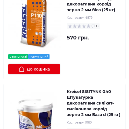
декоративна короїд
зерно 2 мм біла (25 кг)
Код товару:
4879
0
570 грн.
в наявності
популярний
До кошика
Kreisel SISITYNK 040
Штукатурка
декоративна силікат-
силіконова короїд
зерно 2 мм База d (25 кг)
Код товару:
9180