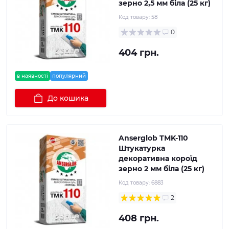
зерно 2,5 мм біла (25 кг)
Код товару:
58
0
404 грн.
в наявності
популярний
До кошика
Anserglob TMK-110
Штукатурка
декоративна короїд
зерно 2 мм біла (25 кг)
Код товару:
6883
2
408 грн.