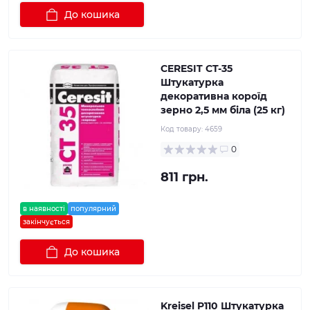
До кошика
CERESIT CT-35
Штукатурка
декоративна короїд
зерно 2,5 мм біла (25 кг)
Код товару:
4659
0
811 грн.
в наявності
популярний
закінчується
До кошика
Kreisel P110 Штукатурка