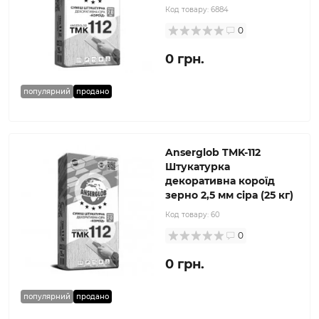
Код товару:
6884
0
0 грн.
популярний
продано
Anserglob TMK-112
Штукатурка
декоративна короїд
зерно 2,5 мм сіра (25 кг)
Код товару:
60
0
0 грн.
популярний
продано