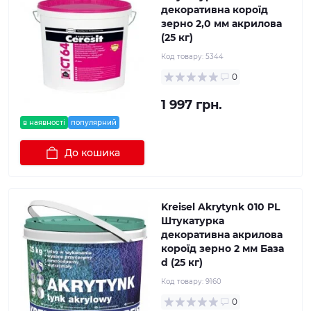
декоративна короїд
зерно 2,0 мм акрилова
(25 кг)
Код товару:
5344
0
1 997 грн.
в наявності
популярний
До кошика
Kreisel Akrytynk 010 PL
Штукатурка
декоративна акрилова
короїд зерно 2 мм База
d (25 кг)
Код товару:
9160
0