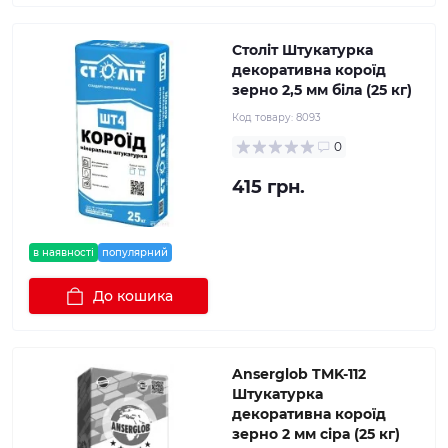
Століт Штукатурка
декоративна короїд
зерно 2,5 мм біла (25 кг)
Код товару:
8093
0
415 грн.
в наявності
популярний
До кошика
Anserglob TMK-112
Штукатурка
декоративна короїд
зерно 2 мм сіра (25 кг)