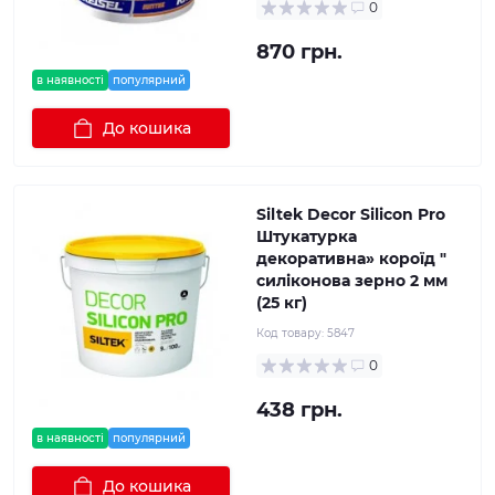
0
870 грн.
в наявності
популярний
До кошика
Siltek Dеcor Silicon Pro
Штукатурка
декоративна» короїд "
силіконова зерно 2 мм
(25 кг)
Код товару:
5847
0
438 грн.
в наявності
популярний
До кошика