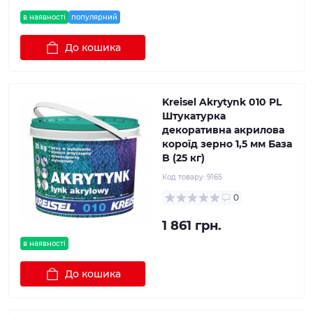
в наявності
популярний
До кошика
Kreisel Akrytynk 010 PL
Штукатурка
декоративна акрилова
короїд зерно 1,5 мм База
B (25 кг)
Код товару:
9165
0
1 861 грн.
в наявності
До кошика