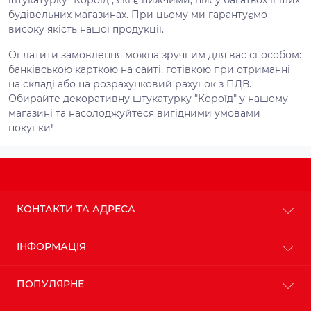
будівельних магазинах. При цьому ми гарантуємо
високу якість нашої продукції.
Оплатити замовлення можна зручним для вас способом:
банківською карткою на сайті, готівкою при отриманні
на складі або на розрахунковий рахунок з ПДВ.
Обирайте декоративну штукатурку "Короїд" у нашому
магазині та насолоджуйтеся вигідними умовами
покупки!
КОНТАКТИ ТА АДРЕСА
м. Київ
ІНФОРМАЦІЯ
info@budteplo.com.ua
Про магазин
ПОПУЛЯРНЕ
Пн-Пт: з 9до 18
Доставка
Сб: з 10 до 17
Оплата
Нд: з 11 до 16