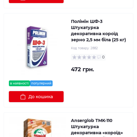
Полімін ШФ-3
Штукатурка
декоративна короїд
зерно 2,5 мм біла (25 кг)
Код товару:
2882
0
472 грн.
в наявності
популярний
До кошика
Anserglob TMK-110
Штукатурка
декоративна «короїд»