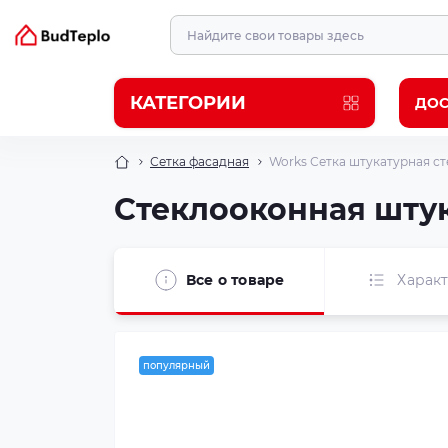
КАТЕГОРИИ
ДОС
Сетка фасадная
Works Сетка штукатурная сте
Стеклооконная штука
Все о товаре
Харак
популярный