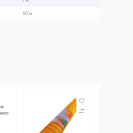
1 м
50 м
ый
няют