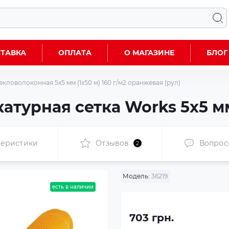
ТАВКА
ОПЛАТА
О МАГАЗИНЕ
БЛОГ
кловолоконная 5x5 мм (1x50 м) 160 г/м2 оранжевая (рул)
турная сетка Works 5x5 мм
теристики
Отзывов
Вопрос
2
Модель:
36219
есть в наличии
703 грн.