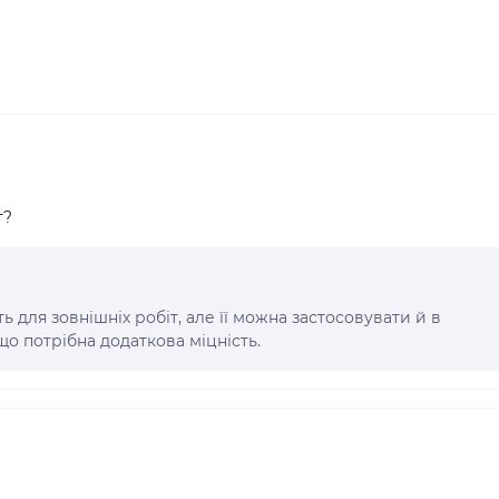
т?
 для зовнішніх робіт, але її можна застосовувати й в
о потрібна додаткова міцність.