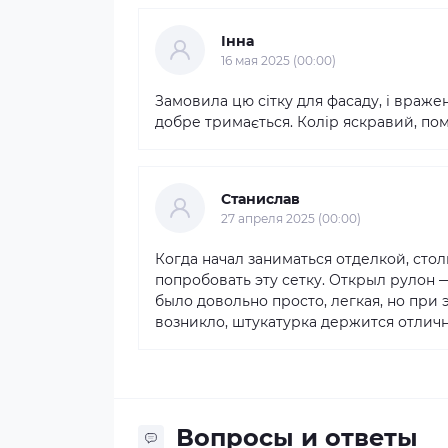
Інна
16 мая 2025 (00:00)
Замовила цю сітку для фасаду, і вражен
добре тримається. Колір яскравий, помі
Станислав
27 апреля 2025 (00:00)
Когда начал заниматься отделкой, сто
попробовать эту сетку. Открыл рулон —
было довольно просто, легкая, но при
возникло, штукатурка держится отличн
Вопросы и ответы