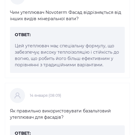
Чим утеплювач Novoterm Фасад відрізняється від
інших видів мінеральної вати?
ОТВЕТ:
Цей утеплювач має спеціальну формулу, що
забезпечує високу теплоізоляцію і стійкість до
вогню, що робить його більш ефективним у
порівнянні з традиційними варіантами.
14 января (08:09)
Як правильно використовувати базальтовий
утеплювач для фасадів?
ОТВЕТ: