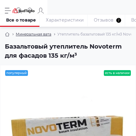
Все о товаре
Характеристики
Отзывов
В
2
Минеральная вата
Утеплитель базальтовый 135 кг/м3 Novoter
Базальтовый утеплитель Novoterm
для фасадов 135 кг/м³
популярный
есть в наличии