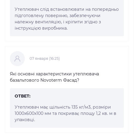
Утеплювач слід встановлювати на попередньо
підготовлену поверхню, забезпечуючи
належну вентиляцію, і кріпити згідно з
інструкцією виробника.
07 января (16:25)
Які основні характеристики утеплювача
базальтового Novoterm Фасад?
ОТВЕТ:
Утеплювач має щільність 135 кг/м3, розміри
1000x600x100 мм та покриває площу 1,2 кв. м в
упаковці.