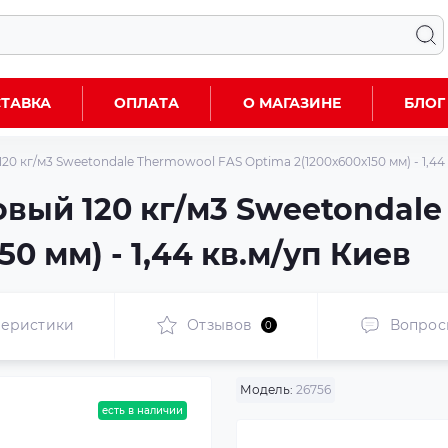
ТАВКА
ОПЛАТА
О МАГАЗИНЕ
БЛОГ
20 кг/м3 Sweetondale Thermowool FAS Optima 2(1200x600x150 мм) - 1,44 
овый 120 кг/м3 Sweetondal
0 мм) - 1,44 кв.м/уп Киев
теристики
Отзывов
Вопрос
0
Модель:
26756
есть в наличии