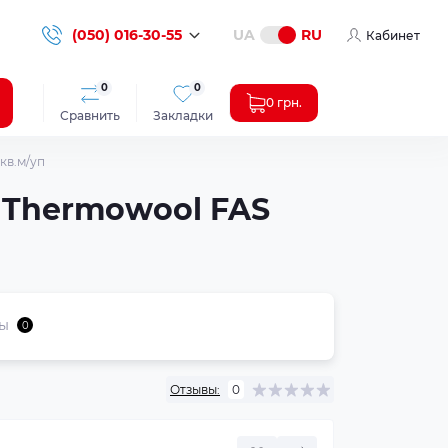
(050) 016-30-55
UA
RU
Кабинет
0
0
0 грн.
Сравнить
Закладки
кв.м/уп
e Thermowool FAS
ы
0
Отзывы:
0