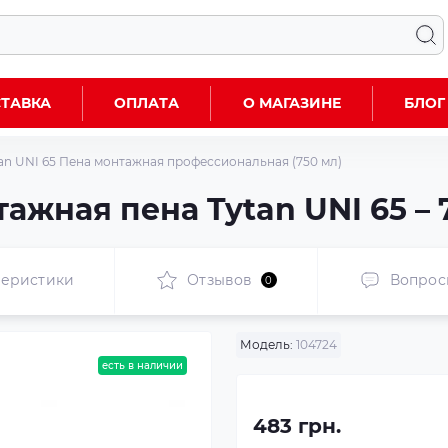
ТАВКА
ОПЛАТА
О МАГАЗИНЕ
БЛОГ
an UNI 65 Пена монтажная профессиональная (750 мл)
жная пена Tytan UNI 65 – 
теристики
Отзывов
Вопрос
0
Модель:
104724
есть в наличии
483 грн.