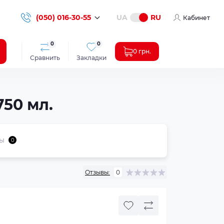
(050) 016-30-55
UA
RU
Кабинет
0
0
0 грн.
Сравнить
Закладки
750 мл.
ы
0
Отзывы:
0