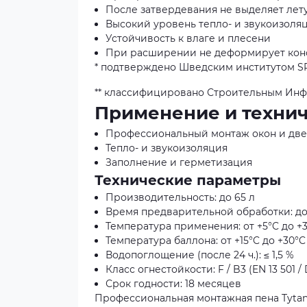
После затвердевания не выделяет лет
Высокий уровень тепло- и звукоизоля
Устойчивость к влаге и плесени
При расширении не деформирует кон
* подтверждено Шведским институтом SP 
** классифицировано Строительным Ин
Применение и техни
Профессиональный монтаж окон и дв
Тепло- и звукоизоляция
Заполнение и герметизация
Технические параметры
Производительность: до 65 л
Время предварительной обработки: до
Температура применения: от +5°C до +
Температура баллона: от +15°C до +30°C
Водопоглощение (после 24 ч.): ≤ 1,5 %
Класс огнестойкости: F / B3 (EN 13 501 / 
Срок годности: 18 месяцев
Профессиональная монтажная пена Tytan 