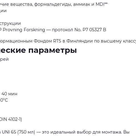
учие вещества, формальдегиды, аммиак и MDI**
ции
струкции
Provning Forskning — протокол No. P7 05327 B
формационным Фондом RTS в Финляндии по высшему класс
ческие параметры
ерей
 40 мин
30°C
DIN 4102-1)
UNI 65 (750 мл) — это идеальный выбор для монтажа. Вы