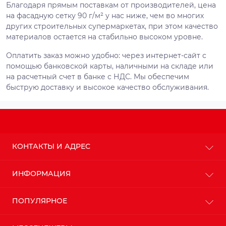
Благодаря прямым поставкам от производителей, цена
на фасадную сетку 90 г/м² у нас ниже, чем во многих
других строительных супермаркетах, при этом качество
материалов остается на стабильно высоком уровне.
Оплатить заказ можно удобно: через интернет-сайт с
помощью банковской карты, наличными на складе или
на расчетный счет в банке с НДС. Мы обеспечим
быструю доставку и высокое качество обслуживания.
КОНТАКТЫ И АДРЕС
г. Киев
ИНФОРМАЦИЯ
info@budteplo.com.ua
О магазине
ПОПУЛЯРНОЕ
Пн-Пт: с 9до 18
Доставка
Сб: с 10 до 17
Оплата
Вс: с 11 до 16
Пенопласт