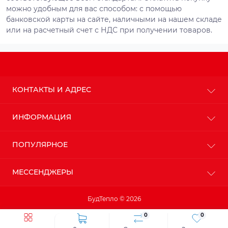
можно удобным для вас способом: с помощью
банковской карты на сайте, наличными на нашем складе
или на расчетный счет с НДС при получении товаров.
КОНТАКТЫ И АДРЕС
г. Киев
ИНФОРМАЦИЯ
info@budteplo.com.ua
О магазине
ПОПУЛЯРНОЕ
Пн-Пт: с 9до 18
Доставка
Сб: с 10 до 17
Оплата
Вс: с 11 до 16
Пенопласт
МЕССЕНДЖЕРЫ
Политика конфиденциальности
Пенополистирол
Гарантия и возврат
Минеральная вата
Telegram
БудТепло © 2026
Viber
0
0