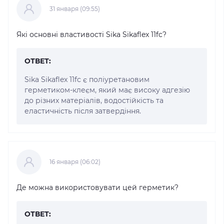
31 января (09:55)
Які основні властивості Sika Sikaflex 11fc?
ОТВЕТ:
Sika Sikaflex 11fc є поліуретановим
герметиком-клеєм, який має високу адгезію
до різних матеріалів, водостійкість та
еластичність після затвердіння.
16 января (06:02)
Де можна використовувати цей герметик?
ОТВЕТ: