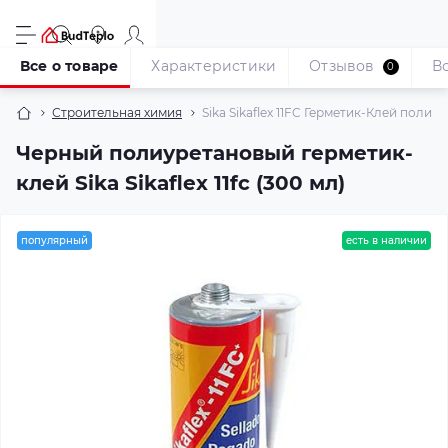
Все о товаре
Характеристики
Отзывов
В
0
Строительная химия
Sika Sikaflex 11FC Герметик-Клей поли
Черный полиуретановый герметик-
клей Sika Sikaflex 11fc (300 мл)
популярный
есть в наличии