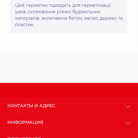
Цей герметик підходить для герметизації
швів, склеювання різних будівельних
матеріалів, включаючи бетон, метал, дерево та
пластик.
КОНТАКТЫ И АДРЕС
г. Киев
ИНФОРМАЦИЯ
info@budteplo.com.ua
О магазине