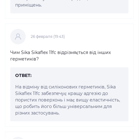
приміщень.
26 февраля (19:43)
Чим Sika Sikaflex 11fc відрізняється від інших
герметиків?
ОТВЕТ:
На відміну від силіконових герметиків, Sika
Sikaflex 11fc забезпечує кращу адгезію до
пористих поверхонь і має вищу еластичність,
що робить його більш універсальним для
різних застосувань.