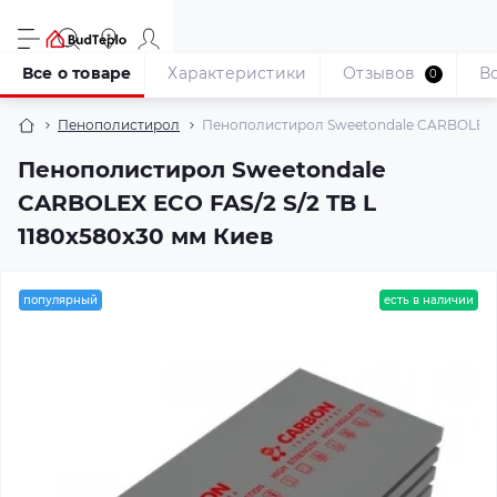
Все о товаре
Характеристики
Отзывов
В
0
Пенополистирол
Пенополистирол Sweetondale CARBOLEX EC
Пенополистирол Sweetondale
CARBOLEX ECO FAS/2 S/2 TB L
1180x580x30 мм Киев
популярный
есть в наличии