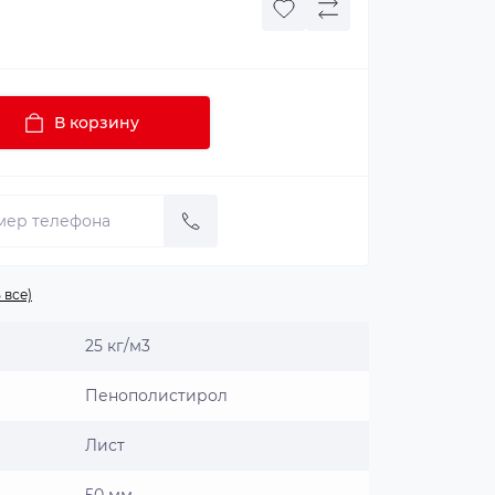
В корзину
 все)
25 кг/м3
Пенополистирол
Лист