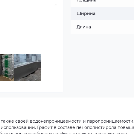
Толщина
Ширина
Длина
а также своей водонепроницаемости и паропроницаемости
 использовании. Графит в составе пенополистирола повыш
 благодаря способности графита отражать инфракрасное