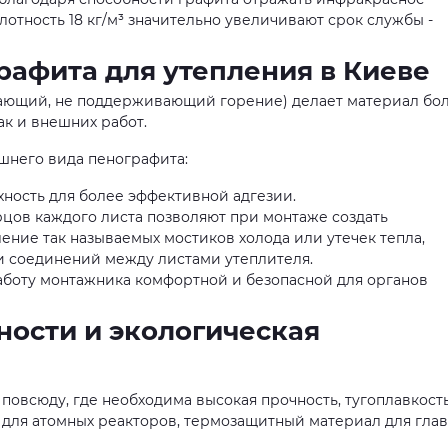
лотность 18 кг/м³ значительно увеличивают срок службы -
афита для утепления в Киеве
хающий, не поддерживающий горение) делает материал бо
ак и внешних работ.
него вида пенографита:
ность для более эффективной адгезии.
рцов каждого листа позволяют при монтаже создать
ение так называемых мостиков холода или утечек тепла,
и соединений между листами утеплителя.
работу монтажника комфортной и безопасной для органов
ости и экологическая
овсюду, где необходима высокая прочность, тугоплавкост
и для атомных реакторов, термозащитный материал для гла