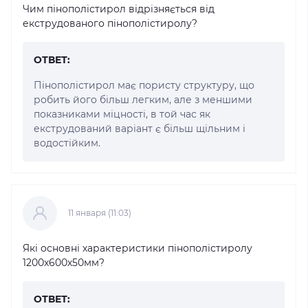
Чим пінополістирол відрізняється від
екструдованого пінополістиролу?
ОТВЕТ:
Пінополістирол має пористу структуру, що
робить його більш легким, але з меншими
показниками міцності, в той час як
екструдований варіант є більш щільним і
водостійким.
11 января (11:03)
Які основні характеристики пінополістиролу
1200х600х50мм?
ОТВЕТ: