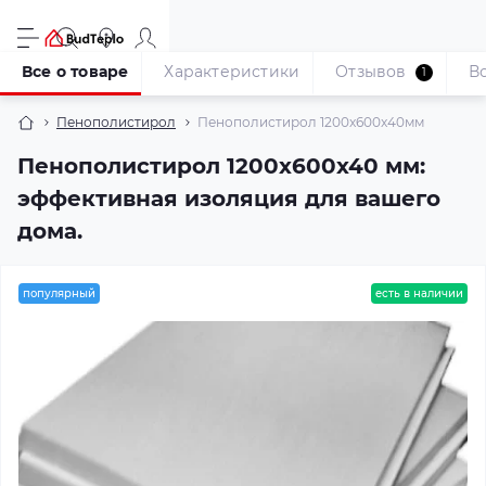
Все о товаре
Характеристики
Отзывов
В
1
Пенополистирол
Пенополистирол 1200x600x40мм
Пенополистирол 1200x600x40 мм:
эффективная изоляция для вашего
дома.
популярный
есть в наличии