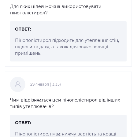
Для яких цілей можна використовувати
пінополістирол?
ОТВЕТ:
Пінополістирол підходить для утеплення стін,
підлоги та даху, а також для звукоізоляції
приміщень.
29 января (13:35)
Чим відрізняється цей пінополістирол від інших
типів утеплювачів?
ОТВЕТ:
Пінополістирол має нижчу вартість та кращі