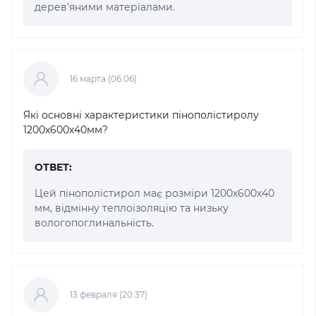
дерев'яними матеріалами.
16 марта (06:06)
Які основні характеристики пінополістиролу
1200х600х40мм?
ОТВЕТ:
Цей пінополістирол має розміри 1200х600х40
мм, відмінну теплоізоляцію та низьку
вологопоглинальність.
13 февраля (20:37)