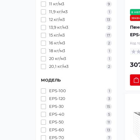
11 кг/м3
9
11,9 кг/м3
1
в на
зака
12 кг/м3
13
Пен
13,9 кг/м3
2
EPS-
15 кг/м3
17
16 кг/м3
2
Код т
18 кг/м3
1
20 кг/м3
1
30
20,1 кг/м3
2
МОДЕЛЬ
EPS-100
1
EPS-120
3
EPS-30
15
EPS-40
5
EPS-50
11
EPS-60
13
EPS-70
7