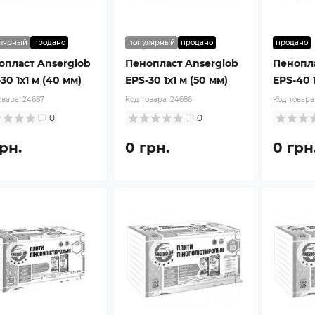
лярный
продано
популярный
продано
продано
опласт Anserglob
Пенопласт Anserglob
Пенопла
30 1x1 м (40 мм)
EPS-30 1x1 м (50 мм)
EPS-40 1
овара:
24687
Код товара:
24686
Код товара
0
0
рн.
0 грн.
0 грн