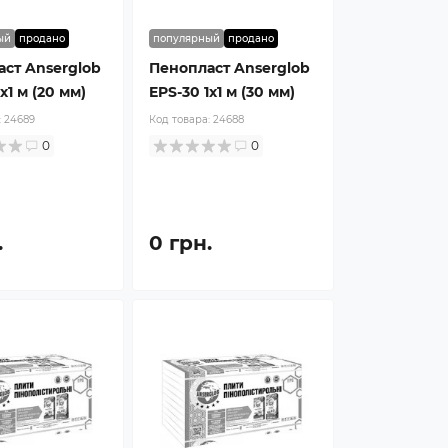
ый
продано
популярный
продано
ст Anserglob
Пенопласт Anserglob
x1 м (20 мм)
EPS-30 1x1 м (30 мм)
:
24689
Код товара:
24688
0
0
.
0 грн.