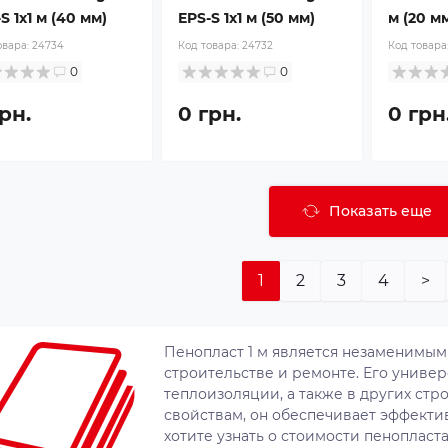
S 1x1 м (40 мм)
EPS-S 1x1 м (50 мм)
м (20 м
овара:
24734
Код товара:
24732
Код товара
0
0
рн.
0 грн.
0 грн
Показать еще
1
2
3
4
>
Пенопласт 1 м является незаменимы
строительстве и ремонте. Его универ
теплоизоляции, а также в других стр
свойствам, он обеспечивает эффекти
хотите узнать о стоимости пенопласта