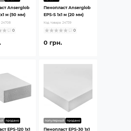
ст Anserglob
Пенопласт Anserglob
x1 м (50 мм)
EPS-S 1x1 м (20 мм)
:
24708
Код товара:
24739
0
0
.
0 грн.
ый
продано
популярный
продано
ст EPS-120 1x1
Пенопласт EPS-30 1x1