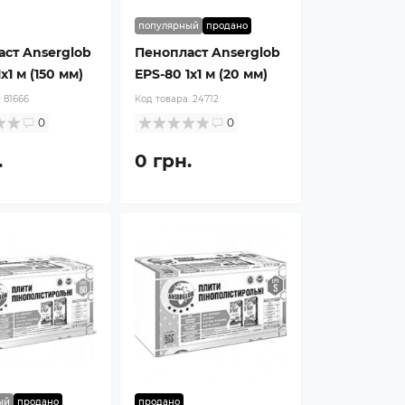
популярный
продано
ст Anserglob
Пенопласт Anserglob
x1 м (150 мм)
EPS-80 1x1 м (20 мм)
:
81666
Код товара:
24712
0
0
.
0 грн.
ый
продано
продано