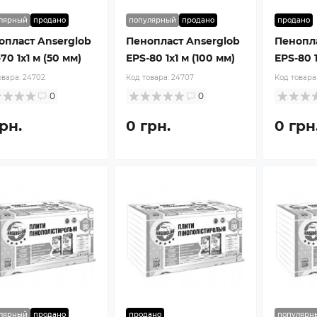
лярный
продано
популярный
продано
продано
опласт Anserglob
Пенопласт Anserglob
Пенопла
70 1x1 м (50 мм)
EPS-80 1x1 м (100 мм)
EPS-80 1
овара:
24702
Код товара:
24707
Код товара
0
0
рн.
0 грн.
0 грн
лярный
продано
продано
популярн