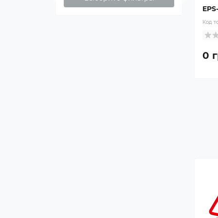
EPS-
Код т
0 г