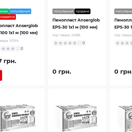
личии
популярный
популярный
продано
популярн
нчивается
Пенопласт Anserglob
Пенопла
опласт Anserglob
EPS-30 1x1 м (100 мм)
EPS-30 1
100 1x1 м (100 мм)
Код товара:
24685
Код товара
овара:
101914
0
0
7 грн.
0 грн.
0 грн