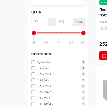
в на
Пен
ЦЕНА
ГОСТ
-
грн.
Код т
33
102
170
239
307
252
ПЛОТНОСТЬ
7,5 кг/м3
2
8 кг/м3
12
8,5 кг/м3
9
9 кг/м3
5
9,5 кг/м3
6
9,9 кг/м3
1
10 кг/м3
2
10,9 кг/м3
3