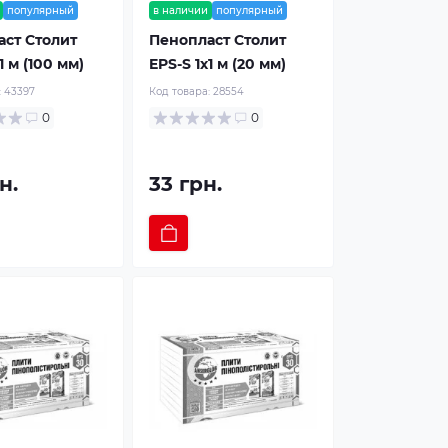
популярный
в наличии
популярный
ст Столит
Пенопласт Столит
1 м (100 мм)
EPS-S 1x1 м (20 мм)
:
43397
Код товара:
28554
0
0
н.
33 грн.