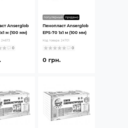
популярный
продано
ст Anserglob
Пенопласт Anserglob
x1 м (100 мм)
EPS-70 1x1 м (100 мм)
:
24673
Код товара:
24701
0
0
.
0 грн.