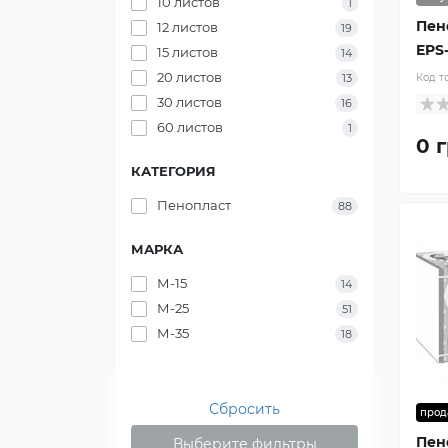
10 листов
1
Пен
12 листов
19
EPS-
15 листов
14
20 листов
Код т
13
30 листов
16
60 листов
1
0 г
КАТЕГОРИЯ
Пенопласт
88
МАРКА
М-15
14
М-25
51
М-35
18
Сбросить
прод
Пен
Выберите фильтры