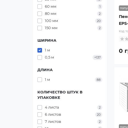
60 мм
1
попу
80 мм
2
Пен
100 мм
20
EPS-
150 мм
2
Код т
ШИРИНА
0 г
1 м
0,5 м
+137
ДЛИНА
1 м
88
КОЛИЧЕСТВО ШТУК В
УПАКОВКЕ
4 листа
2
6 листов
20
7 листов
2
попу