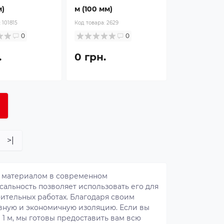
м)
м (100 мм)
:
101815
Код товара:
2629
0
0
.
0 грн.
>|
м материалом в современном
сальность позволяет использовать его для
оительных работах. Благодаря своим
вную и экономичную изоляцию. Если вы
 1 м, мы готовы предоставить вам всю