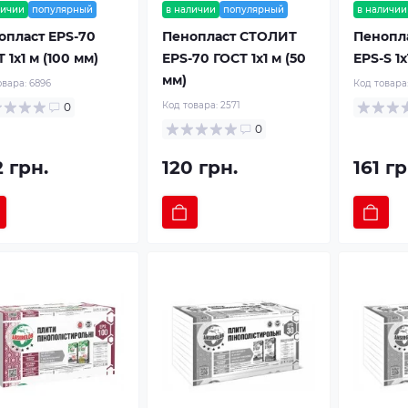
личии
популярный
в наличии
популярный
в наличии
опласт EPS-70
Пенопласт СТОЛИТ
Пенопла
 1x1 м (100 мм)
EPS-70 ГОСТ 1x1 м (50
EPS-S 1x
мм)
овара:
6896
Код товара
Код товара:
2571
0
0
 грн.
120 грн.
161 гр