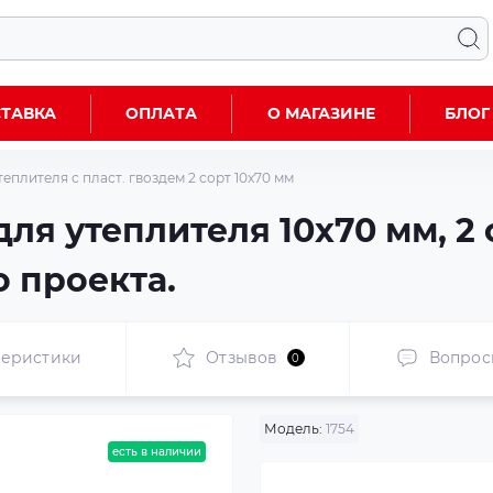
ТАВКА
ОПЛАТА
О МАГАЗИНЕ
БЛОГ
еплителя с пласт. гвоздем 2 сорт 10x70 мм
ля утеплителя 10x70 мм, 2
 проекта.
теристики
Отзывов
Вопрос
0
Модель:
1754
есть в наличии