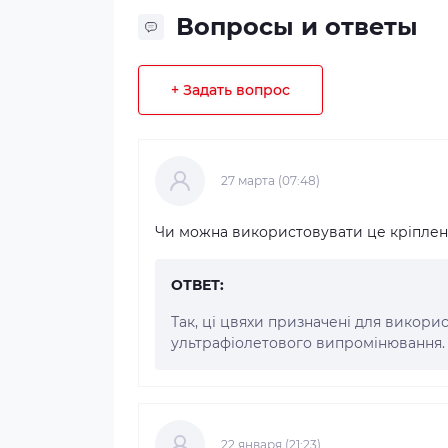
Вопросы и ответы
+ Задать вопрос
27 марта (07:48)
Чи можна використовувати це кріпленн
ОТВЕТ:
Так, ці цвяхи призначені для викорис
ультрафіолетового випромінювання.
22 января (21:23)