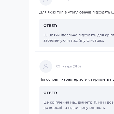
Для яких типів утеплювачів підходять ц
ОТВЕТ:
Ці цвяхи ідеально підходять для крі
забезпечуючи надійну фіксацію.
09 января (01:02)
Які основні характеристики кріплення 
ОТВЕТ:
Це кріплення має діаметр 10 мм і дов
до корозії та підвищену міцність.