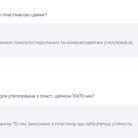
і пластмасові цвяхи?
плення пінополістирольних та мінераловатних утеплювачів,
для утеплювача з пласт. цвяхом 10x70 мм?
жину 70 мм, виконане з пластика, що забезпечує стійкість