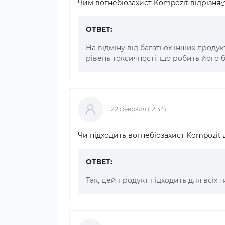
Чим вогнебіозахист Kompozit відрізняєт
ОТВЕТ:
На відміну від багатьох інших проду
рівень токсичності, що робить його
22 февраля (12:34)
Чи підходить вогнебіозахист Kompozit 
ОТВЕТ:
Так, цей продукт підходить для всіх 