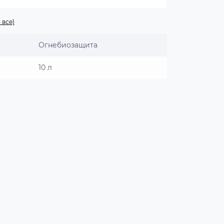
 все)
Огнебиозащита
10 л