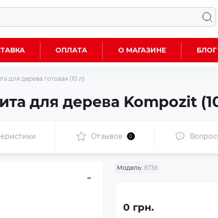
ТАВКА
ОПЛАТА
О МАГАЗИНЕ
БЛОГ
 для дерева готовая (10 л)
та для дерева Kompozit (10
теристики
Отзывов
Вопрос
0
Модель:
6736
0 грн.