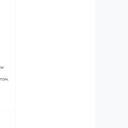
лы
том.