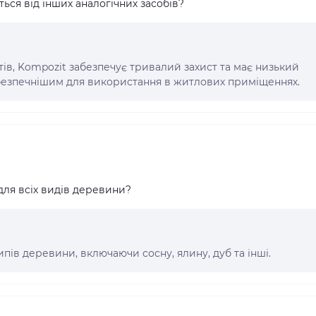
ься від інших аналогічних засобів?
ктів, Kompozit забезпечує тривалий захист та має низький
 безпечнішим для використання в житлових приміщеннях.
для всіх видів деревини?
типів деревини, включаючи сосну, ялину, дуб та інші.