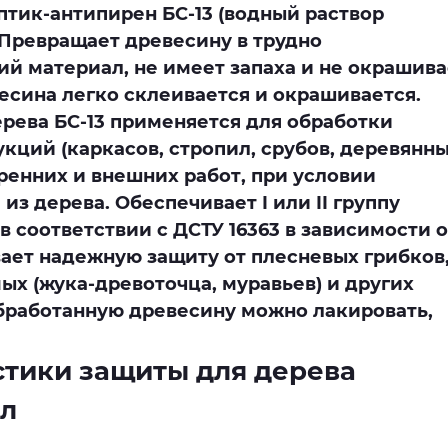
тик-антипирен БС-13 (водный раствор
 Превращает древесину в трудно
й материал, не имеет запаха и не окрашива
есина легко склеивается и окрашивается.
рева БС-13 применяется для обработки
кций (каркасов, стропил, срубов, деревянн
утренних и внешних работ, при условии
из дерева. Обеспечивает I или II группу
 соответствии с ДСТУ 16363 в зависимости о
ает надежную защиту от плесневых грибков
ых (жука-древоточца, муравьев) и других
бработанную древесину можно лакировать,
тики защиты для дерева
0л