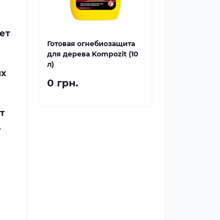
ет
Готовая огнебиозащита
для дерева Kompozit (10
л)
ых
0 грн.
т
,