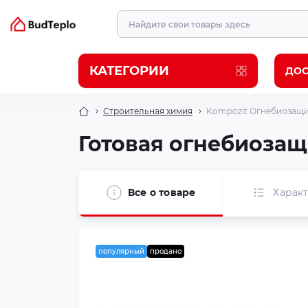
КАТЕГОРИИ
ДОС
Строительная химия
Kompozit Огнебиозащита
Готовая огнебиозащи
Все о товаре
Харак
популярный
продано