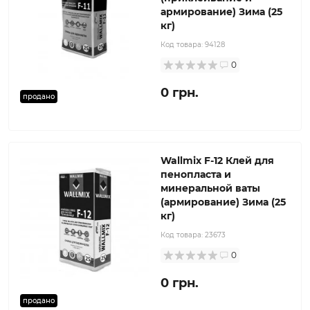
армирование) Зима (25
кг)
Код товара:
94128
0
0 грн.
продано
Wallmix F-12 Клей для
пенопласта и
минеральной ваты
(армирование) Зима (25
кг)
Код товара:
23673
0
0 грн.
продано