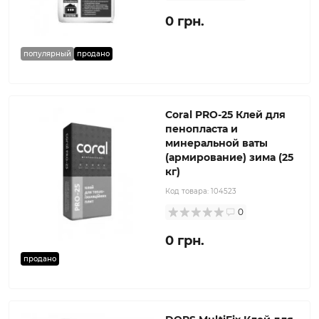
0 грн.
популярный
продано
Coral PRO-25 Клей для
пенопласта и
минеральной ваты
(армирование) зима (25
кг)
Код товара:
104523
0
0 грн.
продано