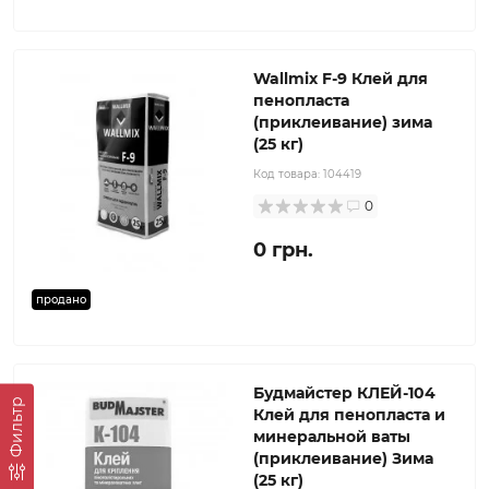
Wallmix F-9 Клей для
пенопласта
(приклеивание) зима
(25 кг)
Код товара:
104419
0
0 грн.
продано
Будмайстер КЛЕЙ-104
Фильтр
Клей для пенопласта и
минеральной ваты
(приклеивание) Зима
(25 кг)