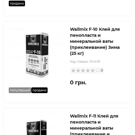
продано
Wallmix F-10 Клей для
пенопласта и
минеральной ваты
(приклеивание) Зима
(25 кг)
Код товара:
104418
0
0 грн.
популярный
продано
Wallmix F-11 Клей для
пенопласта и
минеральной ваты
(приклеивание и