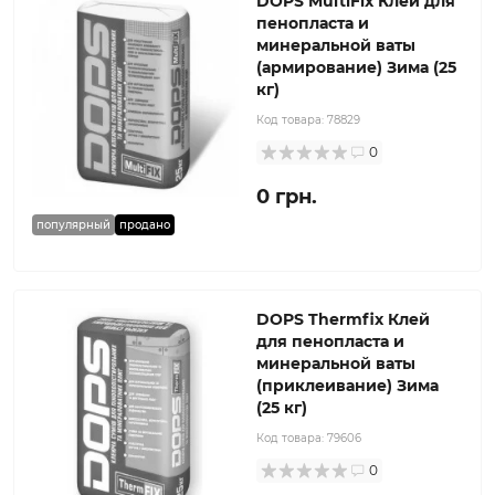
DOPS MultiFix Клей для
пенопласта и
минеральной ваты
(армирование) Зима (25
кг)
Код товара:
78829
0
0 грн.
популярный
продано
DOPS Thermfix Клей
для пенопласта и
минеральной ваты
(приклеивание) Зима
(25 кг)
Код товара:
79606
0