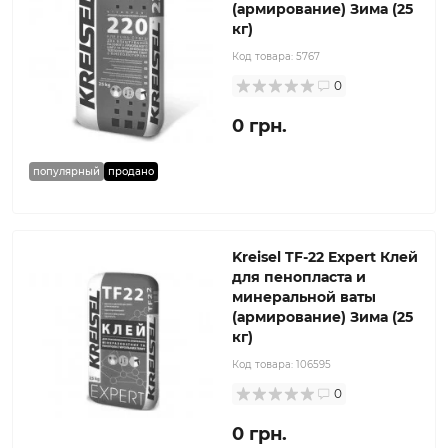
(армирование) Зима (25
кг)
Код товара:
5767
0
0 грн.
популярный
продано
Kreisel TF-22 Expert Клей
для пенопласта и
минеральной ваты
(армирование) Зима (25
кг)
Код товара:
106595
0
0 грн.