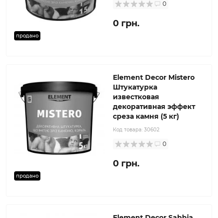
0
0 грн.
продано
Element Decor Mistero
Штукатурка
известковая
декоративная эффект
среза камня (5 кг)
Код товара:
30602
0
0 грн.
продано
Element Decor Sabbia