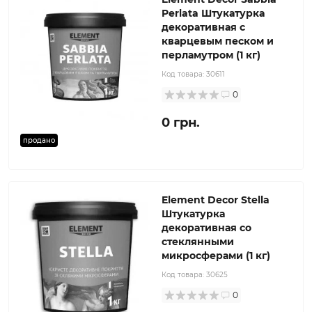
Perlata Штукатурка
декоративная с
кварцевым песком и
перламутром (1 кг)
Код товара:
30611
0
0 грн.
продано
Element Decor Stella
Штукатурка
декоративная со
стеклянными
микросферами (1 кг)
Код товара:
30625
0