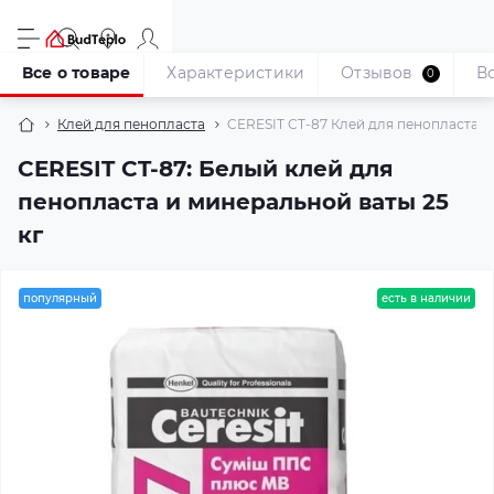
Все о товаре
Характеристики
Отзывов
В
0
Клей для пенопласта
CERESIT CT-87 Клей для пенопласта и
CERESIT CT-87: Белый клей для
пенопласта и минеральной ваты 25
кг
популярный
есть в наличии