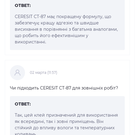
ОТВЕТ:
CERESIT CT-87 має покращену формулу, що
забезпечує кращу адгезію та швидше
висихання в порівнянні з багатьма аналогами,
що робить його ефективнішим у
використанні.
02 марта (11:57)
Чи підходить CERESIT CT-87 для зовнішніх робіт?
ОТВЕТ:
Так, цей клей призначений для використання
як всередині, так і зовні приміщень. Він
стійкий до впливу вологи та температурних
коливань.