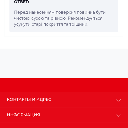
ОТВЕТ:
Перед нанесенням поверхня повинна бути
чистою, сухою та рівною. Рекомендується
усунути старі покриття та тріщини.
КОНТАКТЫ И АДРЕС
г. Киев
ИНФОРМАЦИЯ
info@budteplo.com.ua
О магазине