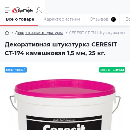
Все о товаре
Характеристики
Отзывов
В
0
Декоративная штукатурка
CERESIT CT-174 Штукатурка декор
Декоративная штукатурка CERESIT
CT-174 камешковая 1,5 мм, 25 кг.
популярный
есть в наличии