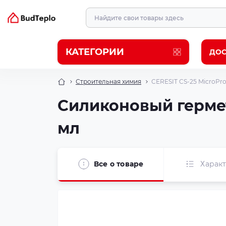
КАТЕГОРИИ
ДОС
Строительная химия
CERESIT CS-25 MicroPr
Силиконовый гермет
мл
Все о товаре
Харак