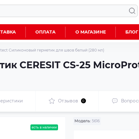
ТАВКА
ОПЛАТА
О МАГАЗИНЕ
БЛОГ
otect Силиконовый герметик для швов белый (280 мл)
ик CERESIT CS-25 MicroProt
теристики
Отзывов
Вопрос
0
Модель:
5616
есть в наличии