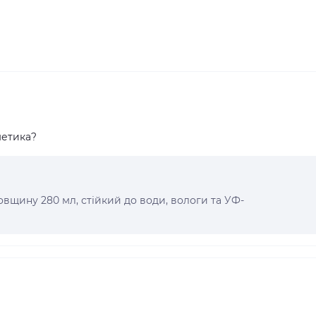
метика?
овщину 280 мл, стійкий до води, вологи та УФ-