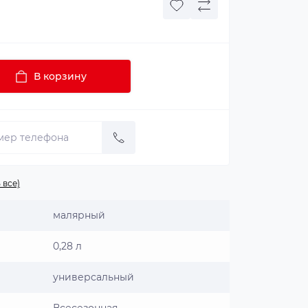
В корзину
 все)
малярный
0,28 л
универсальный