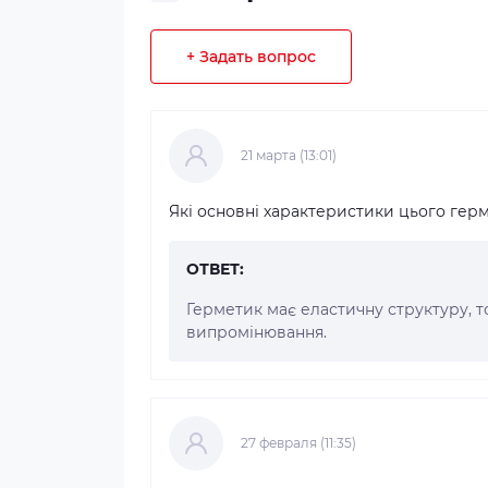
+ Задать вопрос
21 марта (13:01)
Які основні характеристики цього гер
ОТВЕТ:
Герметик має еластичну структуру, т
випромінювання.
27 февраля (11:35)