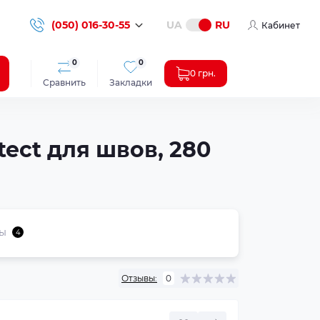
(050) 016-30-55
UA
RU
Кабинет
0
0
0 грн.
Сравнить
Закладки
ect для швов, 280
ы
4
Отзывы:
0