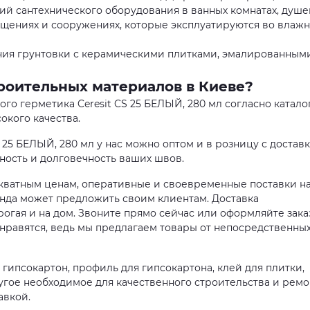
й сантехнического оборудования в ванных комнатах, душе
омещениях и сооружениях, которые эксплуатируются во влаж
ия грунтовки с керамическими плитками, эмалированным
роительных материалов в Киеве?
о герметика Ceresit CS 25 БЕЛЫЙ, 280 мл согласно каталог
окого качества.
 25 БЕЛЫЙ, 280 мл у нас можно оптом и в розницу с достав
жность и долговечность ваших швов.
екватным ценам, оперативные и своевременные поставки н
манда может предложить своим клиентам. Доставка
огая и на дом. Звоните прямо сейчас или оформляйте зака
онравятся, ведь мы предлагаем товары от непосредственны
гипсокартон, профиль для гипсокартона, клей для плитки,
угое необходимое для качественного строительства и ремо
авкой.