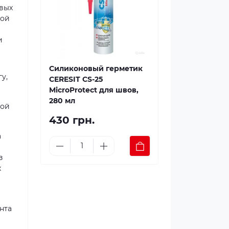
вых
ной
и
Силиконовый герметик
у,
CERESIT CS-25
MicroProtect для швов,
280 мл
кой
430 грн.
а
з
х
нта