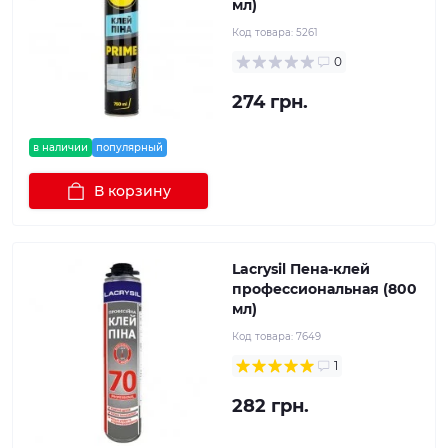
мл)
Код товара:
5261
0
274 грн.
в наличии
популярный
В корзину
Lacrysil Пена-клей
профессиональная (800
мл)
Код товара:
7649
1
282 грн.