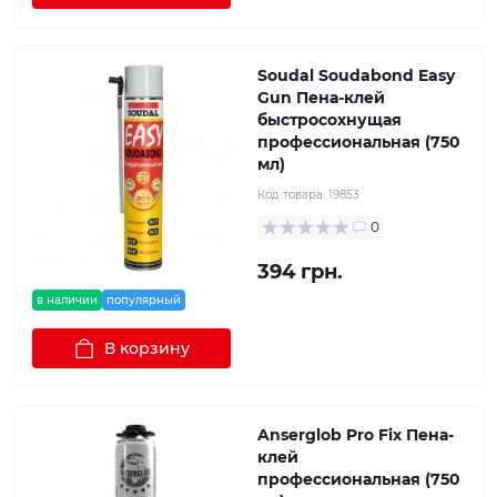
Soudal Soudabond Easy
Gun Пена-клей
быстросохнущая
профессиональная (750
мл)
Код товара:
19853
0
394 грн.
в наличии
популярный
В корзину
Anserglob Pro Fix Пена-
клей
профессиональная (750