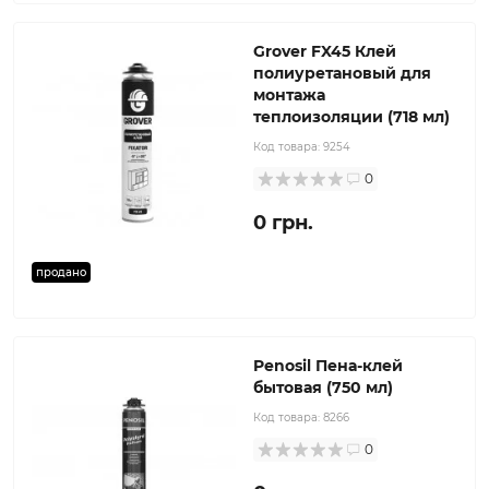
Grover FX45 Клей
полиуретановый для
монтажа
теплоизоляции (718 мл)
Код товара:
9254
0
0 грн.
продано
Penosil Пена-клей
бытовая (750 мл)
Код товара:
8266
0