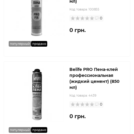
мл)
Код товара:
100855
0
0 грн.
популярный
продано
Belife PRO Пена-клей
профессиональная
(жидкий цемент) (850
мл)
Код товара:
4439
0
0 грн.
популярный
продано