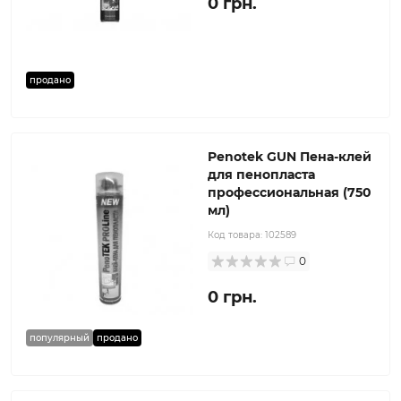
0 грн.
продано
Penotek GUN Пена-клей
для пенопласта
профессиональная (750
мл)
Код товара:
102589
0
0 грн.
популярный
продано