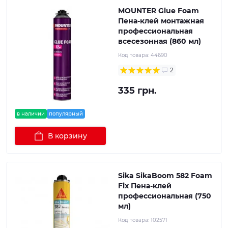
MOUNTER Glue Foam
Пена-клей монтажная
профессиональная
всесезонная (860 мл)
Код товара:
44690
2
335 грн.
в наличии
популярный
В корзину
Sika SikaBoom 582 Foam
Fix Пена-клей
профессиональная (750
мл)
Код товара:
102571