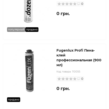
0
0 грн.
популярный
продано
Fugenlux Profi Пена-
клей
профессиональная (900
мл)
Код товара:
110055
0
0 грн.
продано