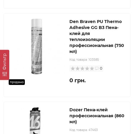
Den Braven PU Thermo
Adhesive GG B3 Пена-
клей для
теплоизоляции
профессиональная (750
мл)
Фильтр
Код товара:
103585
0
0 грн.
продано
Dozer Пена-клей
профессиональная (860
мл)
Код товара:
47463