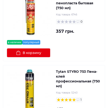
пенопласта бытовая
(750 мл)
Код товара:
6746
0
357 грн.
в наличии
популярный
В корзину
Tytan STYRO 753 Пена-
клей
профессиональная (750
мл)
Код товара:
5240
1