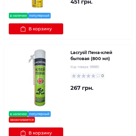
451 грн.
в наличии
популярный
В корзину
Lacrysil Пена-клей
бытовая (800 мл)
Код товара:
98880
0
267 грн.
в наличии
популярный
заканчивается
В корзину