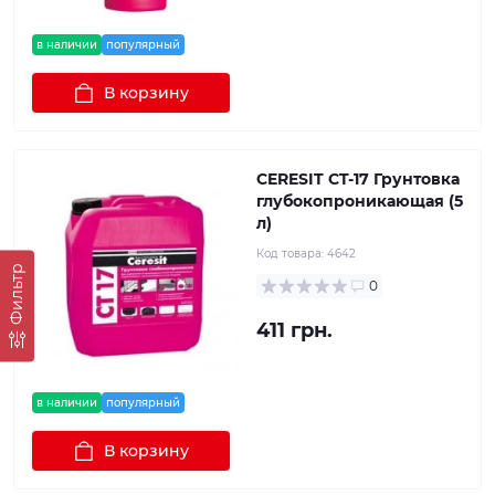
в наличии
популярный
В корзину
CERESIT CT-17 Грунтовка
глубокопроникающая (5
л)
Код товара:
4642
Фильтр
0
411 грн.
в наличии
популярный
В корзину