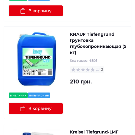
В корзину
KNAUF Tiefengrund
Грунтовка
глубокопроникающая (5
кг)
Код товара:
4806
0
210 грн.
в наличии
популярный
В корзину
Kreisel Tiefgrund-LMF