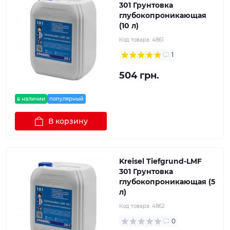
301 Грунтовка
глубокопроникающая
(10 л)
Код товара:
4861
1
504 грн.
в наличии
популярный
В корзину
Kreisel Tiefgrund-LMF
301 Грунтовка
глубокопроникающая (5
л)
Код товара:
4862
0