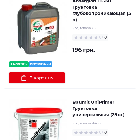
Anserglob EG-60
Грунтовка
глубокопроникающая (5
л)
Код товара:
82
0
196 грн.
в наличии
популярный
В корзину
Baumit UniPrimer
Грунтовка
универсальная (25 кг)
Код товара:
4435
0