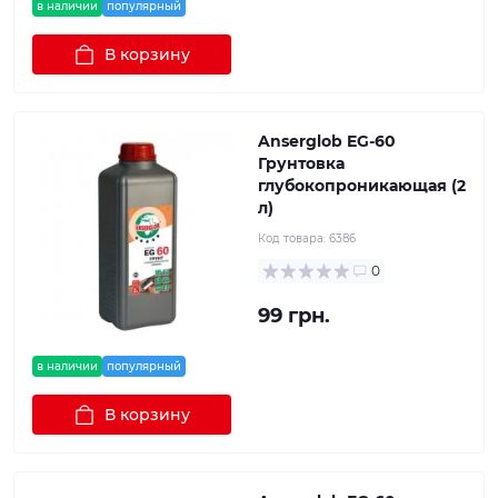
в наличии
популярный
В корзину
Anserglob EG-60
Грунтовка
глубокопроникающая (2
л)
Код товара:
6386
0
99 грн.
в наличии
популярный
В корзину