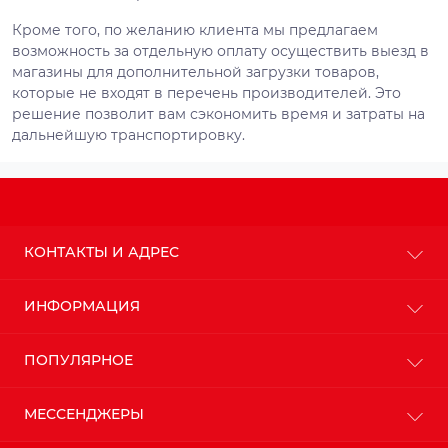
Кроме того, по желанию клиента мы предлагаем
возможность за отдельную оплату осуществить выезд в
магазины для дополнительной загрузки товаров,
которые не входят в перечень производителей. Это
решение позволит вам сэкономить время и затраты на
дальнейшую транспортировку.
КОНТАКТЫ И АДРЕС
г. Киев
ИНФОРМАЦИЯ
info@budteplo.com.ua
О магазине
ПОПУЛЯРНОЕ
Пн-Пт: с 9до 18
Доставка
Сб: с 10 до 17
Оплата
Вс: с 11 до 16
Пенопласт
МЕССЕНДЖЕРЫ
Политика конфиденциальности
Пенополистирол
Гарантия и возврат