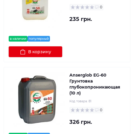
0
235 грн.
в наличии
популярный
В корзину
Anserglob EG-60
Грунтовка
глубокопроникающая
(10 л)
Код товара:
81
0
326 грн.