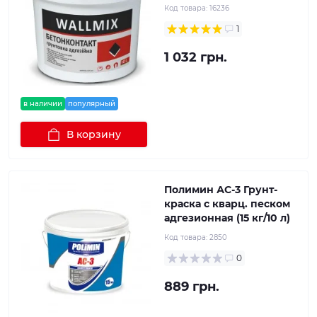
Код товара:
16236
1
1 032 грн.
в наличии
популярный
В корзину
Полимин АС-3 Грунт-
краска с кварц. песком
адгезионная (15 кг/10 л)
Код товара:
2850
0
889 грн.