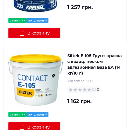
1 257 грн.
в наличии
популярный
В корзину
Siltek E-105 Грунт-краска
с кварц. песком
адгезионная База ЕА (14
кг/10 л)
Код товара:
5109
0
1 162 грн.
в наличии
популярный
В корзину