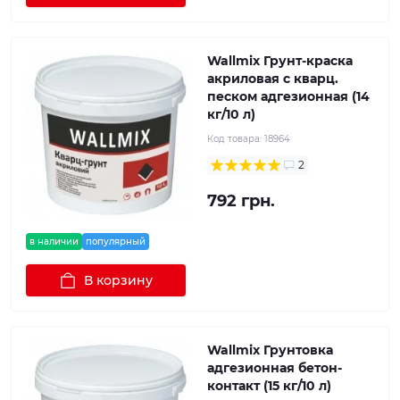
Wallmix Грунт-краска
акриловая с кварц.
песком адгезионная (14
кг/10 л)
Код товара:
18964
2
792 грн.
в наличии
популярный
В корзину
Wallmix Грунтовка
адгезионная бетон-
контакт (15 кг/10 л)