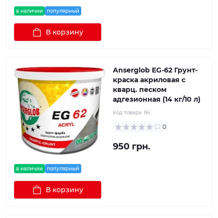
в наличии
популярный
В корзину
Anserglob EG-62 Грунт-
краска акриловая с
кварц. песком
адгезионная (14 кг/10 л)
Код товара:
84
0
950 грн.
в наличии
популярный
В корзину