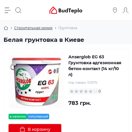
Строительная химия
Грунтовка
Белая грунтовка в Киеве
Anserglob EG 63
Грунтовка адгезионная
бетон-контакт (14 кг/10
л)
Код товара:
103574
0
783 грн.
в наличии
популярный
В корзину