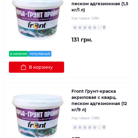
песком адгезионная (1,5
кг/1 л)
Код товара:
12861
0
131 грн.
в наличии
популярный
В корзину
Front Грунт-краска
акриловая с кварц.
песком адгезионная (12
кг/9 л)
Код товара:
12882
0