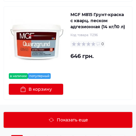
MGF М815 Грунт-краска
с кварц. песком
адгезионная (14 кг/10 л)
Код товара:
11296
0
646 грн.
в наличии
популярный
В корзину
Показать еще