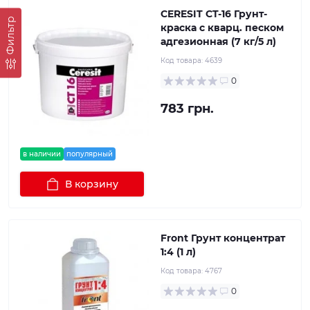
CERESIT CT-16 Грунт-
Фильтр
краска с кварц. песком
адгезионная (7 кг/5 л)
Код товара:
4639
0
783 грн.
в наличии
популярный
В корзину
Front Грунт концентрат
1:4 (1 л)
Код товара:
4767
0