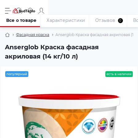
Все о товаре
Характеристики
Отзывов
В
0
Фасадная краска
Anserglob Краска фасадная акриловая (14 к
Anserglob Краска фасадная
акриловая (14 кг/10 л)
популярный
есть в наличии